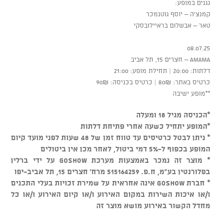
נגנים במופע:
קמנצ’ה – יוסף גוטנמכר
טאר – אבשלום בראיילובסקי
08.07.25
AMAMA – חצרים 15, תל אביב
דלתות: 20:00 | תחילת מופע: 21:00
כרטיס באתר: 80₪ | כרטיס בכניסה: 90₪
**מופע ישיבה
*הכניסה מגיל 18 ומעלה
*המופע יתחיל כשעה אחרי פתיחת דלתות
* ניתן לבטל כרטיסים עד טווח זמן של 48 שעות לפני מועד קיום
המופע בכפוף ל-5% דמי ביטול, לאחר מכן אין ביטולים
* מוצר זה נמכר באמצעות מערכת GOSHOW על ידי ברלין
בפלורנטין בע"מ, ח.פ. 515164259 מרח' חצרים 15, תל אביב-יפו
* חברת GOSHOW אינה אחראית על שמירת זכויות בעלי התכנים
ו/או איכות השירות במקום האירוע ו/או קיום האירוע ו/או כל
מחדל הקשור באירוע מושא מוצר זה