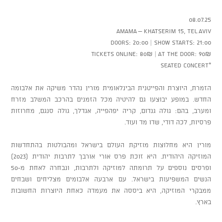
08.07.25
AMAMA – Khatserim 15, Tel Aviv
Doors: 20:00 | Show starts: 21:00
Tickets online: 80₪ | At the door: 90₪
*Seated concert
הזמרת, היוצרת והפייטנית הבינלאומית מורין נהדר משיקה את אלבומה
החדש. במופע יבוצעו גם להיטיה מכל הזמנים בהרכב המשלב מזרח
ומערב, בהם: גולה גנדום, קריה יפהפייה, אגדלך, גולה סנגם, מחרוזות
פרסיות, לכה דודי, שדו מד ועוד.
מורין היא מחלוצות מוזיקת העולם בישראל ומהבולטות בהתחדשות
המוזיקה היהודית. היא זוכת פרס אורי אורבך לתרבות יהודית (2023)
ופרסים נוספים על תרומתה למוזיקה ולתרבות, ונבחרה לאחת מ-50
הנשים המשפיעות בישראל. עם ארבעה אלבומים מצליחים ושבחים
ממבקרי המוזיקה, היא ביססה את מעמדה כאחת היוצרות החשובות
בארץ.