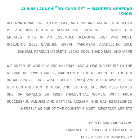
MAUREEN NEHEDAR – ״MY SUNRISE״ ALBUM LAUNCH
SHOW!
International singer, composer, and paytanit Maureen Nehedar
is launching her new album. The show will feature her
greatest hits in an ensemble blending East and West,
including Gole Gandum, Kiryah Yafefiyah, Agadelcha, Gole
Sangam, Persian medleys, Lecha Dodi, Shado Mad, and more.
A pioneer of world music in Israel and a leading figure in the
revival of Jewish music, Maureen is the recipient of the Uri
Orbach Prize for Jewish Culture (2023) and other awards for
her contribution to music and culture. She was also named
one of Israel’s 50 most influential women. With four
successful albums and critical acclaim, she has established
herself as one of the country’s most important artists.
Performing musicians:
Kamancheh – Yosef Guttenmacher
Tar – Avshalom Brailovsky