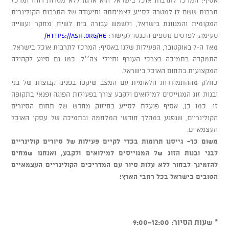
תרבות ששם לו למטרה לסייע לצמיחתה ותיעודה של התרבות הקולינרית
המקומית והמגוונת בישראל, ולשמש עבורה בית לשיח, מחקר ועשייה
טעימה. לפרטים נוספים הכנסו לקישור:
https://asif.org/he/
מאז ה-7 באוקטובר, הפעילות שלנו באסיף: המרכז לתרבות אוכל בישראל,
התמקדה בתמיכה בצרכי העורף וחיילי צה׳׳ל, כמו גם סיוע לקהילה
המקצועית בתחום האוכל בישראל.
כחלק מההתמודדות הלאומית עם המצב שיקפו בפנינו קבוצות של בני
ובנות זוג המגוייסים למילואים ולקבע צורך בפעילות הפוגה ופנאי בתקופה
זו. כמו כן, אסיף פועלת לסייע בחיזוק מחדש של תחום הסיורים
הקולינריים, שנפגע במהלך חודשי המלחמה ובתמיכה של עסקי האוכל
העצמאיים.
משום כך- גייסנו תרומות בכדי לקיים פעילות של סיורים קולינריים
לבני ובנות הזוג של המגוייסים למילואים ולקבע, ואנחנו שמחים
להזמינך לבחור ללא עלות סיור עם המדריכים הקולינריים העצמאיים
הטובים בישראל בכל רחבי הארץ!
* שעות הסיור: 9:00-12:00