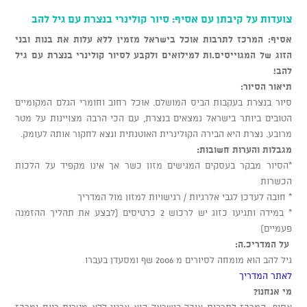
צועדות על קיבתן עם אסיף: סיור קולינרי בנצרת עם גיל להב
אסיף: המרכז לתרבות אוכל בישראל מזמין ללא עלות את בנות ובני
הזוג של המגוייסים.ות למילואים ולקבע לסיור קולינרי בנצרת עם גיל
להב!
תיאור הסיור:
סיור בנצרת בעקבות הביס המושלם. אוכל רחוב וחומרי הגלם המקומיים
הטובים ביותר בישראל נמצאים בנצרת, עם הכי הרבה מצויינות על מטר
מרובע. נצרת היא הבירה הקולינרית האוטנתית ונצא לחקור אותה לעומק.
מגבלות והערות חשובות:
*הסיור מבקר בעסקים המגישים מזון כשר אך אינו מקפיד על הלכות
הכשרות
* חובה לעדכן לגבי אלרגיות / רגישויות למזון מול המדריך
* במידה ותגיעו כזוג יש לרכוש 2 כרטיסים (לבצע את תהליך ההזמנה
פעמיים)
על המדריכ.ה:
גיל להב הוא מומחה לסיורים מ 2006 שף ומסעדן בעברו
לאתר המדריך
מי אנחנו?
אסיף: המרכז לתרבות אוכל בישראל הוא ארגון ללא מטרות רווח ומרכז