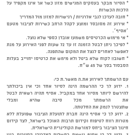
* הסיור מבקר בעסקים המגישים מזון כשר אך אינו מקפיד על
הלכות הכשרות
* חובה לעדכן לגבי אלרגיות / רגישויות למזון מול המדריך
* אירוע זה מסובסד ומוצע לקהל הרחב כשירות לציבור מטעם
׳אסיף׳.
* אי מימוש הכרטיסים משמעו אובדן כספי שלא נוצל.
* לפיכך ניתן לבטל הזמנה זו עד 72 שעות לפני האירוע על מנת
לאפשר לאחרים לנצל את המקום שהתפנה.
* חשוב!! לקוח שלא ביטל ולא מימש את כרטיסו יחוייב בעלות
הסבסוד בסך של 45 ש״ח.
עם הרשמתך לאירוע את.ה מאשר.ת כי:
1. ידוע לך כי ההרשמה הינה לסיור אחד וכי אין ביכולתך
להירשם ליותר מסיור אחד במקביל. אסיף תהיה רשאית לבטל
את הרשמתך מכל סיבה שהיא ומבלי
שתצטרך לנמק את החלטתה.
2. ידוע לך כי אסיף הינה חברת לתועלת הציבור שפועלת ללא
מטרות רווח לטיפוח וקידום תרבות האוכל בישראל, לצד קידום
חינוך הציבור ביחס למורשת הקולינרית הישראלית.
3. ידוע לך כי אסיף נושאת בתשלום למדריכי הסיורים בגין