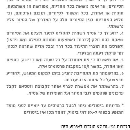
הסיורים, אך אינה נושאת בכל אחריות, מפורשת או משתמעת,
חוקית או אחרת, בכל הקשור לסיורים, תוכנם ואיכותם, וכי
מלוא האחריות בגין הסיורים חלה על המדריך של הסיור אליו
נרשמתי.
4. ידוע לך כי אסיף רשאית להקליט לתעד ולצלם את הסיורים
שאקח בהם חלק (לרבות באמצעות תמונות סטילס ו/או וידאו)
ולפרסם את תוצרי התיעוד בכל דרך ובכל מדיה שתראה לנכון,
לפי שיקול דעתה הבלעדי.
5. את מאשרת כי את מוותרת על כל טענה ו/או דרישה, כספית
ו/או אחרת, בקשר ו/או בעקבות פרסומים אלה.
6. בהרשמתך את מתחייבת להגיע בזמן למקום המפגש, ולהודיע
מראש על כל איחור או היעדרות.
7. בהרשמתך את מאשרת לצרף אותך לקבוצת ווטסאפ לקבל
עדכונים שוטפים לגבי הסיור ועל הפעילות של אסיף.
* מדיניות ביטולים: ניתן לבטל כרטיסים עד יומיים לפני מועד
המופע בכפוף ל-5% דמי ביטול, לאחר מכן אין ביטולים
הגדרות נגישות לא הוגדרו לאירוע הזה.