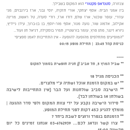
צנזורה,
סטנדאפ פקטורי
הוא המקום בשבילך.
בין אמני הבית: אסף יצחקי, אורי חזקיה, יוסי גבני, ארז בירנבוים, מני
עוזרי, עופר שכטר, ארז שלם, דודו ארז, רודי סעדה, טל ראשון, מרינה
אקילוב, אלמוג שור, נועה מנור, אסף מור-יוסף, בן בן-ברוך, עידן ניידיץ,
גיורא זינגר, מתן פרץ, עומר בורשטיין, תמיר בוסקילה, דניאל חן ועוד...
*המופיעים מתחלפים מהופעה להופעה - אין התחייבות לאמן ספציפי
כניסת קהל 23:45 | תחילת מופע 00:15
----
** שביל המרץ 5, תל אביב // חניה חופשית בסמוך למקום
** הכניסה מגיל 18
** יש במקום הזמנת אוכל ושתיה ע"י מלצרים.
** הישיבה סביב שולחנות ועל הבר (אין התחייבות לישיבה
בשולחן או בשולחן לבד).
** סידור הישיבה נקבע על ידי צוות המקום ולפי סדר ההגעה |
מומלץ להגיע כ45 דקות לפני תחילת המופע.
** הזמנתם בנפרד ורוצים לשבת ביחד ?
** צרו קשר ונדאג לכם... 03-6762939 אנחנו זמינים כל יום
מהשעה 15:00