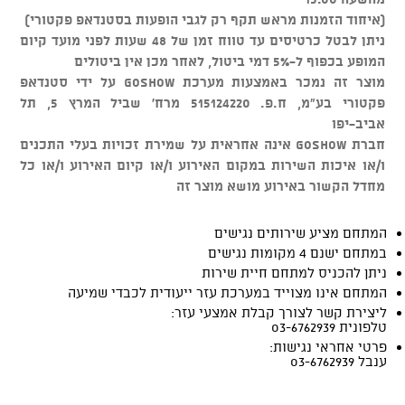
(איחוד הזמנות מראש תקף רק לגבי הופעות בסטנדאפ פקטורי)
ניתן לבטל כרטיסים עד טווח זמן של 48 שעות לפני מועד קיום
המופע בכפוף ל-5% דמי ביטול, לאחר מכן אין ביטולים
מוצר זה נמכר באמצעות מערכת GOSHOW על ידי סטנדאפ
פקטורי בע"מ, ח.פ. 515124220 מרח' שביל המרץ 5, תל
אביב-יפו
חברת GOSHOW אינה אחראית על שמירת זכויות בעלי התכנים
ו/או איכות השירות במקום האירוע ו/או קיום האירוע ו/או כל
מחדל הקשור באירוע מושא מוצר זה
המתחם מציע שירותים נגישים
במתחם ישנם 4 מקומות נגישים
ניתן להכניס למתחם חיית שירות
המתחם אינו מצוייד במערכת עזר ייעודית לכבדי שמיעה
ליצירת קשר לצורך קבלת אמצעי עזר:
טלפונית 03-6762939
פרטי אחראי נגישות:
ענבל 03-6762939