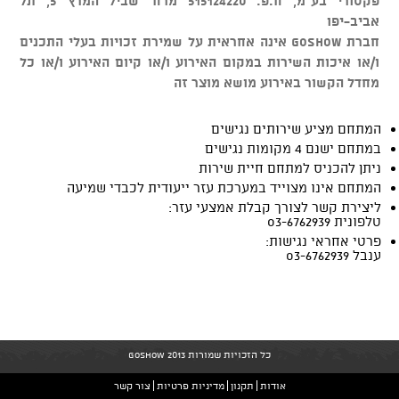
פקטורי בע"מ, ח.פ. 515124220 מרח' שביל המרץ 5, תל
אביב-יפו
חברת GOSHOW אינה אחראית על שמירת זכויות בעלי התכנים
ו/או איכות השירות במקום האירוע ו/או קיום האירוע ו/או כל
מחדל הקשור באירוע מושא מוצר זה
המתחם מציע שירותים נגישים
במתחם ישנם 4 מקומות נגישים
ניתן להכניס למתחם חיית שירות
המתחם אינו מצוייד במערכת עזר ייעודית לכבדי שמיעה
ליצירת קשר לצורך קבלת אמצעי עזר:
טלפונית 03-6762939
פרטי אחראי נגישות:
ענבל 03-6762939
כל הזכויות שמורות GoShow 2013
אודות
תקנון
מדיניות פרטיות
צור קשר