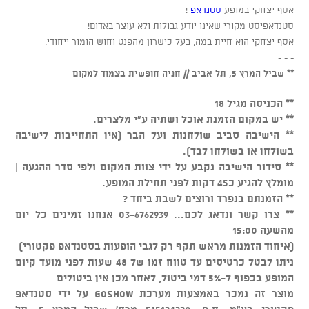
אסף יצחקי במופע
סטנדאפ
!
סטנדאפיסט מקורי שאינו יודע גבולות ולא עוצר באדום!
אסף יצחקי הוא חיית במה, בעל כישרון מהפנט וחוש הומור ייחודי.
- - -
** שביל המרץ 5, תל אביב // חניה חופשית בצמוד למקום
** הכניסה מגיל 18
** יש במקום הזמנת אוכל ושתיה ע"י מלצרים.
** הישיבה סביב שולחנות ועל הבר (אין התחייבות לישיבה
בשולחן או בשולחן לבד).
** סידור הישיבה נקבע על ידי צוות המקום ולפי סדר ההגעה |
מומלץ להגיע כ45 דקות לפני תחילת המופע.
** הזמנתם בנפרד ורוצים לשבת ביחד ?
** צרו קשר ונדאג לכם... 03-6762939 אנחנו זמינים כל יום
מהשעה 15:00
(איחוד הזמנות מראש תקף רק לגבי הופעות בסטנדאפ פקטורי)
ניתן לבטל כרטיסים עד טווח זמן של 48 שעות לפני מועד קיום
המופע בכפוף ל-5% דמי ביטול, לאחר מכן אין ביטולים
מוצר זה נמכר באמצעות מערכת GOSHOW על ידי סטנדאפ