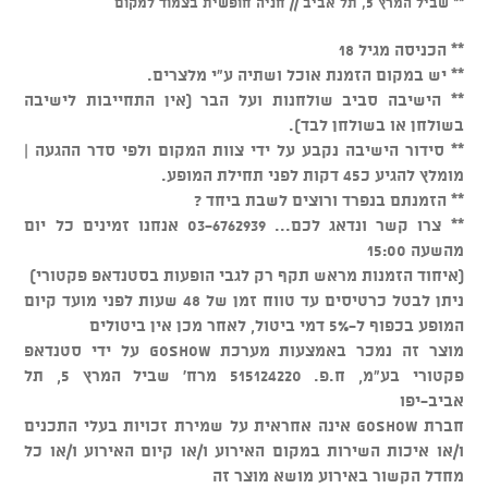
** שביל המרץ 5, תל אביב // חניה חופשית בצמוד למקום
** הכניסה מגיל 18
** יש במקום הזמנת אוכל ושתיה ע"י מלצרים.
** הישיבה סביב שולחנות ועל הבר (אין התחייבות לישיבה
בשולחן או בשולחן לבד).
** סידור הישיבה נקבע על ידי צוות המקום ולפי סדר ההגעה |
מומלץ להגיע כ45 דקות לפני תחילת המופע.
** הזמנתם בנפרד ורוצים לשבת ביחד ?
** צרו קשר ונדאג לכם... 03-6762939 אנחנו זמינים כל יום
מהשעה 15:00
(איחוד הזמנות מראש תקף רק לגבי הופעות בסטנדאפ פקטורי)
ניתן לבטל כרטיסים עד טווח זמן של 48 שעות לפני מועד קיום
המופע בכפוף ל-5% דמי ביטול, לאחר מכן אין ביטולים
מוצר זה נמכר באמצעות מערכת GOSHOW על ידי סטנדאפ
פקטורי בע"מ, ח.פ. 515124220 מרח' שביל המרץ 5, תל
אביב-יפו
חברת GOSHOW אינה אחראית על שמירת זכויות בעלי התכנים
ו/או איכות השירות במקום האירוע ו/או קיום האירוע ו/או כל
מחדל הקשור באירוע מושא מוצר זה