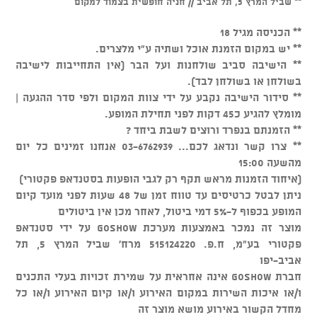
** שביל המרץ 5, תל אביב // חניה חופשית בצמוד למקום
** הכניסה מגיל 18
** יש במקום הזמנת אוכל ושתיה ע"י מלצרים.
** הישיבה סביב שולחנות ועל הבר (אין התחייבות לישיבה
בשולחן או בשולחן לבד).
** סידור הישיבה נקבע על ידי צוות המקום ולפי סדר ההגעה |
מומלץ להגיע כ45 דקות לפני תחילת המופע.
** הזמנתם בנפרד ורוצים לשבת ביחד ?
** צרו קשר ונדאג לכם... 03-6762939 אנחנו זמינים כל יום
מהשעה 15:00
(איחוד הזמנות מראש תקף רק לגבי הופעות בסטנדאפ פקטורי)
ניתן לבטל כרטיסים עד טווח זמן של 48 שעות לפני מועד קיום
המופע בכפוף ל-5% דמי ביטול, לאחר מכן אין ביטולים
מוצר זה נמכר באמצעות מערכת GOSHOW על ידי סטנדאפ
פקטורי בע"מ, ח.פ. 515124220 מרח' שביל המרץ 5, תל
אביב-יפו
חברת GOSHOW אינה אחראית על שמירת זכויות בעלי התכנים
ו/או איכות השירות במקום האירוע ו/או קיום האירוע ו/או כל
מחדל הקשור באירוע מושא מוצר זה