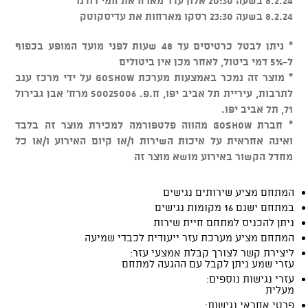
8.2.24 בשעה 20:30 אלון עדר מארח את חמי רודנר
8.2.24 בשעה 23:30 רסקו מארחות את עדיסקוטק
* ניתן לבטל כרטיסים עד 48 שעות לפני מועד המופע בכפוף
ל-5% דמי ביטול, לאחר מכן אין ביטולים
* מוצר זה נמכר באמצעות מערכת GOSHOW על ידי מרכז ענב
לתרבות, עיריית תל אביב יפו, ח.פ. 50025006 מרח' אבן גבירול
71, תל אביב יפו.
* חברת GOSHOW מהווה פלטפורמה למכירת מוצר זה בלבד
ואינה אחראית על איכות השירות ו/או קיום האירוע ו/או כל
מחדל הקשור באירוע מושא מוצר זה
המתחם מציע שירותים נגישים
במתחם ישנם 16 מקומות נגישים
ניתן להכניס למתחם חיית שירות
המתחם מציע מערכת עזר ייעודית לכבדי שמיעה
ליצירת קשר לצורך קבלת אמצעי עזר:
עזרי שמע ניתן לקבל עם ההגעה למתחם
עזרי נגישות נוספים:
מעלית
פרטי אחראי נגישות: