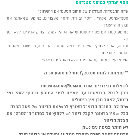
אסף יצחקי במופע סטנדאפ
אחת ההבטחות הגדולות של תחום הסטנד אפ הישראלי.
סטנדאפיסט מקורי , חסר גבולות וחסר מעצורים, במופע שמאתגר את
גבולות הז'אנר!
במופע סטנד אפ מטורף, שסוחף את הקהל לפרצי צחוק אדירים, ללא רגע
של
מנוחה, אסף יצחקי הוא חיית במה מהסוג הנדיר עם כישרון מהפנט,
והומור ייחודי וחד,
הוא מרעיד במות, עם אנרגיות שלא נראו לפניו בארץ!
** פתיחת דלתות 20:00 \\ תחילת מופע 21:30
לשאלות ובירורים:
theparabar@gmail.com
ניתן לבטל כרטיסים עד יומיים לפני המופע בכפוף ל5% דמי
ביטול, לאחר מכן אין ביטולים
שים לב, כתובת הדוא"ל תצורף לרשימת הדיוור של פאב הפרה -
ככל שאין ברצונך לקבל דיוור יש ללחוץ על כפתור ה"הסרה" עם
קבלת הדיוור
לא תותר כניסה עם נשק
הכניסה לפאב הפרה מותרת מגיל 18 ומעלה או בליווי הורה