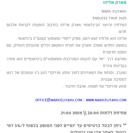
מארק אליהו
MARK ELIYAHU
ENDLESS TOUR 2025
המלחין והיוצר הבינלאומי מארק אליהו בסיבוב הופעות לקראת אלבום
חדש.
אליהו הוא מלחין יוצא דופן, מפיק ייחודי ומאסטר קמנצ׳ה בינלאומי.
במופע החדש משלב מארק את תורת המקאם וכלים מהעולם העתיק, עם
הפקה חדשנית
ופורצת דרך. יחד עם להקתו המורכבת ממאסטרים בינלאומיים הוא מתיך
בעדינות מזרח
ומערב, וסוחף את המאזינים לתוך מסע מוזיקלי הנע בין עומקים של רגש
למסיבה שבטית.
מסע מוזיקלי של תקווה, אהבה וחיבור .
OFFICE@MARKELIYAHU.COM
|
WWW.MARKELIYAHU.COM
פתיחת דלתות 20:00 \\ מופע 21:00
** ניתן לבטל כרטיסים עד יומיים לפני המופע בכפוף ל-5% דמי
ביטול, לאחר מכן אין ביטולים