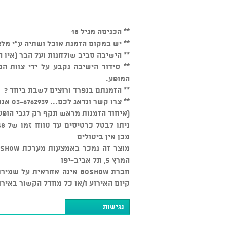
** הכניסה מגיל 18
** יש במקום הזמנת אוכל ושתיה ע"י מלצ
** הישיבה סביב שולחנות ועל הבר (אין 
המופע.
** הזמנתם בנפרד ורוצים לשבת ביחד ?
** צרו קשר ונדאג לכם... 03-6762939 אנחנו זמינים כל יום מהשעה 15:00
(איחוד הזמנות מראש תקף רק לגבי הופע
מכן אין ביטולים
המרץ 5, תל אביב-יפו
חברת GOSHOW אינה אחראית ע
קיום האירוע ו/או כל מחדל הקשור באירו
נגישות