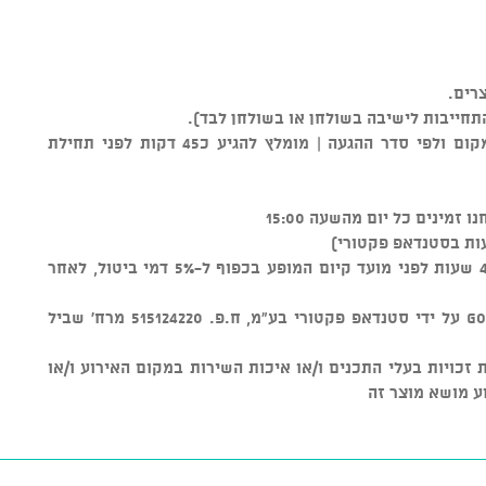
רים.
התחייבות לישיבה בשולחן או בשולחן לבד).
** סידור הישיבה נקבע על ידי צוות המקום ולפי סדר ההגעה | מומלץ להגיע כ45 דקות לפני תחילת
ות בסטנדאפ פקטורי)
ניתן לבטל כרטיסים עד טווח זמן של 48 שעות לפני מועד קיום המופע בכפוף ל-5% דמי ביטול, לאחר
מוצר זה נמכר באמצעות מערכת GOSHOW על ידי סטנדאפ פקטורי בע"מ, ח.פ. 515124220 מרח' שביל
ל שמירת זכויות בעלי התכנים ו/או איכות השירות במקום האירוע ו/או
ע מושא מוצר זה