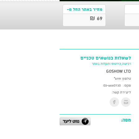
מחיר באתר החל מ-
69 ₪
לשאלות בנושאים טכניים
רכישה,כירטוס ותקלות באתר
GoShow LTD
טלפון:
*6119
פקס:
03-6440730
ליצירת קשר:
מפה: