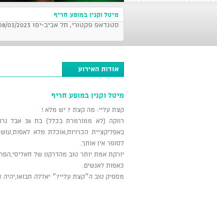
מיטל וקנין במופע חריף
סטנדאפ פקטורי, תל אביב-יפו 08/03/2023 בשעה 21:30
אודות האירוע
מיטל וקנין במופע חריף
קצת עליי: מה קצת ? יש מלא !
באפליקציית הכרויות,אוכלת מלא לאפות,עוש
לסופר אין אותך.
יורקת אמת יותר טוב מהדרקון של חאליסי,הפרו
כאפות לאנשים.
מספיק טוב ה״קצת עליי?״ יאללה תבואו,יהיה ח