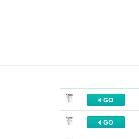
שתף
שתף