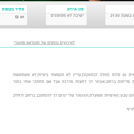
סוג אירוע
מחיר בקופות
ישיבה לא מסומנים
89 ₪
לאירועים נוספים של סטנדאפ פקטורי
רווקה (לא ממורמרת בכלל) בת 36 אבל נראית 20 פלוס (תודה לבוטוקס),עדיין לא הקפאתי ביציות,לא משתמשת
ה פדיחות ברחוב,אעזור לך לחצות מדרכה אבל אם תחתכי אותי בתור
נט טבעי,האישיות מפוצלת,וההומור שלי יגרום לך להסתובב ברחוב ולחלק
ריף.