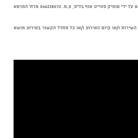
מוצר זה נמכר באמצעות מערכת GOSHOW על ידי פומיק סטייט אוף בליס, ע.מ. 066238072 מרח' המרפא
ל איכות השירות ו/או קיום האירוע ו/או כל מחדל הקשור באירוע מושא