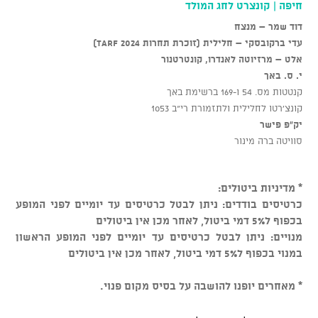
חיפה | קונצרט לחג המולד
דוד שמר – מנצח
עדי ברקובסקי – חלילית (זוכרת תחרות TARF 2024)
אלט –
מרזיוטה לאנדרו, קונטרטנור
י. ס. באך
קנטטות מס. 54 ו-169 ברשימת באך
קונצ'רטו לחלילית ולתזמורת רי"ב 1053
יק"פ פישר
סוויטה ברה מינור
* מדיניות ביטולים:
כרטיסים בודדים: ניתן לבטל כרטיסים עד יומיים לפני המופע
בכפוף ל5% דמי ביטול, לאחר מכן אין ביטולים
מנויים: ניתן לבטל כרטיסים עד יומיים לפני המופע הראשון
במנוי בכפוף ל5% דמי ביטול, לאחר מכן אין ביטולים
* מאחרים יופנו להושבה על בסיס מקום פנוי.