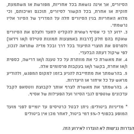
הסיורים, אך אינה נושאת בכל אחריות, מפורשת או משתמעת,
חוקית או אחרת, בכל הקשור לסיורים, תוכנם ואיכותם, וכי
מלוא האחריות בגין הסיורים חלה על המדריך של הסיור אליו
נרשמתי.
3. ידוע לך כי אסיף רשאית להקליט לתעד ולצלם את הסיורים
שאקח בהם חלק (לרבות באמצעות תמונות סטילס ו/או וידאו)
ולפרסם את תוצרי התיעוד בכל דרך ובכל מדיה שתראה לנכון,
לפי שיקול דעתה הבלעדי.
4. את מאשרת כי את מוותרת על כל טענה ו/או דרישה, כספית
ו/או אחרת, בקשר ו/או בעקבות פרסומים אלה.
5. בהרשמתך את מתחייבת להגיע בזמן למקום המפגש, ולהודיע
מראש על כל איחור או היעדרות.
6. בהרשמתך את מאשרת לצרף אותך לקבוצת ווטסאפ לקבל
עדכונים שוטפים לגבי הסיור ועל הפעילות של אסיף.
* מדיניות ביטולים: ניתן לבטל כרטיסים עד יומיים לפני מועד
המופע בכפוף ל-5% דמי ביטול, לאחר מכן אין ביטולים
הגדרות נגישות לא הוגדרו לאירוע הזה.