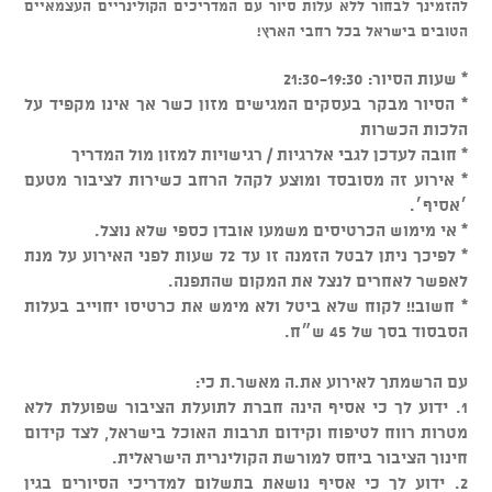
להזמינך לבחור ללא עלות סיור עם המדריכים הקולינריים העצמאיים
הטובים בישראל בכל רחבי הארץ!
* שעות הסיור: 21:30-19:30
* הסיור מבקר בעסקים המגישים מזון כשר אך אינו מקפיד על
הלכות הכשרות
* חובה לעדכן לגבי אלרגיות / רגישויות למזון מול המדריך
* אירוע זה מסובסד ומוצע לקהל הרחב כשירות לציבור מטעם
׳אסיף׳.
* אי מימוש הכרטיסים משמעו אובדן כספי שלא נוצל.
* לפיכך ניתן לבטל הזמנה זו עד 72 שעות לפני האירוע על מנת
לאפשר לאחרים לנצל את המקום שהתפנה.
* חשוב!! לקוח שלא ביטל ולא מימש את כרטיסו יחוייב בעלות
הסבסוד בסך של 45 ש״ח.
עם הרשמתך לאירוע את.ה מאשר.ת כי:
1. ידוע לך כי אסיף הינה חברת לתועלת הציבור שפועלת ללא
מטרות רווח לטיפוח וקידום תרבות האוכל בישראל, לצד קידום
חינוך הציבור ביחס למורשת הקולינרית הישראלית.
2. ידוע לך כי אסיף נושאת בתשלום למדריכי הסיורים בגין