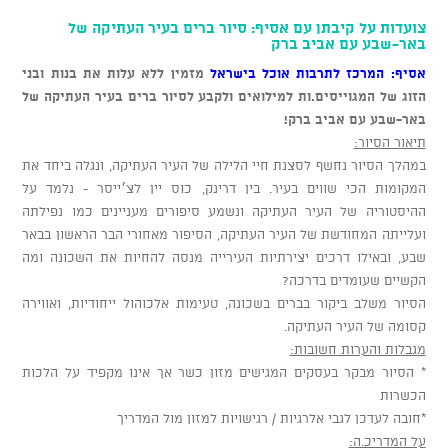
צועדות על קיבתן עם אסיף: סיור ברים בעיר העתיקה של
באר-שבע עם אביב ברק
אסיף: המרכז לתרבות אוכל בישראל
מזמין ללא עלות את בנות ובני
הזוג של המגוייסים.ות למילואים ולקבע לסיור ברים בעיר העתיקה של
באר-שבע עם אביב ברק!
תיאור הסיור:
במהלך הסיור נחשף לסצנת חיי הלילה של העיר העתיקה, ונגלה ביחד את
המקומות הכי שווים בעיר.
בין דרינק, כוס יין לצ׳ייסר - נלמד על
ההיסטוריה של העיר העתיקה ונשמע סיפורים מעניינים כמו נפילתה
ועלייתה המחודשת של העיר העתיקה, הסיפור מאחורי הבר הראשון בבאר
שבע, ובאילו דרכים יצירתיות העירייה מנסה להחיות את השכונה ומה
הקשיים שעומדים בדרכה?
ה
סיור משלב ביקור בברים בשכונה, טעימות אלכוהול ייחודיות, ואווירה
קסומה של העיר העתיקה.
מגבלות והערות חשובות:
* הסיור מבקר בעסקים המגישים מזון כשר אך אינו מקפיד על הלכות
הכשרות
*חובה לעדכן לגבי אלרגיות / רגישויות למזון מול המדריך
על המדריכ.ה: