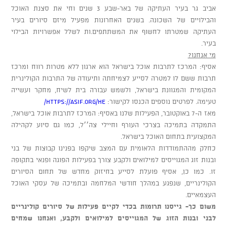
אביב גר בעיר העתיקה של באר-שבע 3 שנים וחי את סצנת האוכל
והבילויים של השכונה. בשנים האחרונות
מפעיל מיזם סיורים בעיר
העתיקה שמטרתו לחשוף את המשתתפים.ות לשלל אפשרויות הבילוי
בעיר.
מי אנחנו?
אסיף: המרכז לתרבות אוכל בישראל הוא ארגון ללא מטרות רווח ומרכז
תרבות ששם לו למטרה לסייע לצמיחתה ותיעודה של התרבות הקולינרית
המקומית והמגוונת בישראל, ולשמש עבורה בית לשיח, מחקר ועשייה
טעימה. לפרטים נוספים הכנסו לקישור:
https://asif.org/he/
מאז ה-7 באוקטובר, הפעילות שלנו באסיף: המרכז לתרבות אוכל בישראל,
התמקדה בתמיכה בצרכי העורף וחיילי צה׳׳ל, כמו גם סיוע לקהילה
המקצועית בתחום האוכל בישראל.
כחלק מההתמודדות הלאומית עם המצב שיקפו בפנינו קבוצות של בני
ובנות זוג המגוייסים למילואים ולקבע צורך בפעילות הפוגה ופנאי בתקופה
זו. כמו כן, אסיף פועלת לסייע בחיזוק מחדש של תחום הסיורים
הקולינריים, שנפגע במהלך חודשי המלחמה ובתמיכה של עסקי האוכל
העצמאיים.
משום כך- גייסנו תרומות בכדי לקיים פעילות של סיורים קולינריים
לבני ובנות הזוג של המגוייסים למילואים ולקבע, ואנחנו שמחים