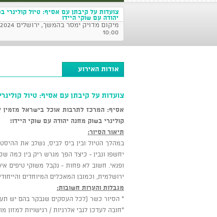
צועדות על קיבתן עם אסיף: טיול קולינרי ב
יהודה עם שוקי היידו
10:00
אודות האירוע
צועדות על קיבתן עם אסיף: טיול קולינרי
אסיף: המרכז לתרבות אוכל בישראל מזמין לל
קולינרי בשוק מחנה יהודה עם שוקי היידו!
תיאור הסיור:
במהלך הטיול ובין ביס לביס, נשלב את ההיסטו
יחשפו ונבין - כיצד הפך מגרש ריק בין כמה שכו
ופנאי. חשוב לא פחות - נקבל משוקי טיפים איפ
ירושלמית, וכמובן המאכלים המיוחדים והייחודי
מגבלות והערות חשובות:
* הסיור כשר (לכל העסקים שנבקר בהם יש תע
*חובה לעדכן לגבי אלרגיות / רגישויות למזון מ