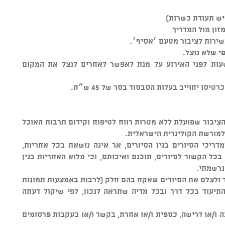
יש תעודת כשרות)
מזון מול המדריך
שירות לציבור מטעם ׳אסיף׳.
י שלא נוצל.
פיכך ניתן לבטל הזמנה זו עד 72 שעות לפני האירוע על מנת לאפשר לאחרים לנצל את המקום
סו יחוייב בעלות הסבסוד בסך של 45 ש״ח.
 הציבור שפועלת ללא מטרות רווח לטיפוח וקידום תרבות האוכל
 למורשת הקולינרית הישראלית.
דריכי הסיורים בגין הסיורים, אך אינה נושאת בכל אחריות,
ל הקשור לסיורים, תוכנם ואיכותם, וכי מלוא האחריות בגין
נרשמתי.
עד ולצלם את הסיורים שאקח בהם חלק (לרבות באמצעות תמונות
התיעוד בכל דרך ובכל מדיה שתראה לנכון, לפי שיקול דעתה
ה ו/או דרישה, כספית ו/או אחרת, בקשר ו/או בעקבות פרסומים