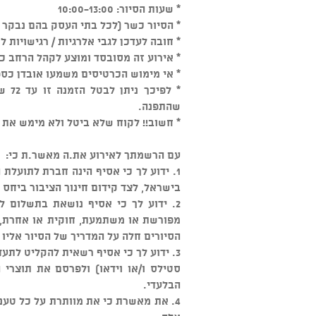
* שעות הסיור: 10:00-13:00
* הסיור כשר (לכל בתי העסק בהם נבקר 
* חובה לעדכן לגבי אלרגיות / רגישויות ל
* אירוע זה מסובסד ומוצע לקהל הרחב כ
* אי מימוש הכרטיסים משמעו אובדן כספ
* ל
שהתפנה.
* חשוב!! לקוח שלא ביטל ולא מימש את כרטי
עם הרשמתך לאירוע את.ה מאשר.ת כי:
1. ידוע לך כי אסיף הינה חברת לתועלת
בישראל, לצד קידום חינוך הציבור ביחס
2. ידוע לך כי אסיף נושאת בתשלום למ
מפורשת או משתמעת, חוקית או אחרת, בכ
הסיורים חלה על המדריך של הסיור אליו 
3. ידוע לך כי אסיף רשאית להקליט לת
סטילס ו/או וידאו) ולפרסם את תוצרי 
הבלעדי.
4. את מאשרת כי את מוותרת על כל טענ