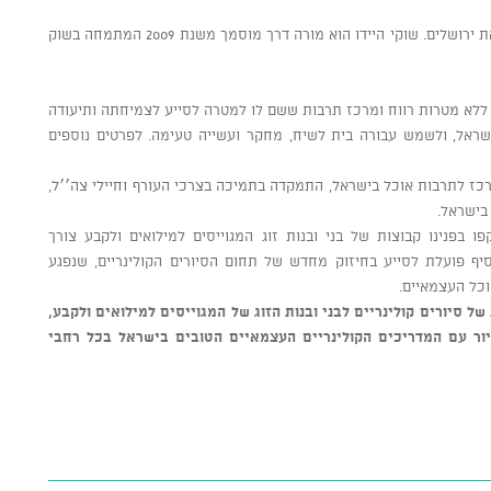
"שוקי מהשוק״. ירושלמי, נולד, גדל, חי ונושם את ירושלים. שוקי היידו הוא מורה דרך מוסמך משנת 2009 המתמחה בשוק
 ללא מטרות רווח ומרכז תרבות ששם לו למטרה לסייע לצמיחתה ותיעודה
שראל, ולשמש עבורה בית לשיח, מחקר ועשייה טעימה. לפרטים נוספים
: המרכז לתרבות אוכל בישראל, התמקדה בתמיכה בצרכי העורף וחיילי צה׳׳ל,
בישראל.
פנינו קבוצות של בני ובנות זוג המגוייסים למילואים ולקבע צורך
סיף פועלת לסייע בחיזוק מחדש של תחום הסיורים הקולינריים, שנפגע
כל העצמאיים.
של סיורים קולינריים לבני ובנות הזוג של המגוייסים למילואים ולקבע,
יור עם המדריכים הקולינריים העצמאיים הטובים בישראל בכל רחבי