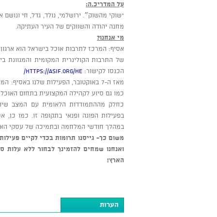
על המדריכ.ה:
מחנה יהודה והשווקים של העיר העתיקה.
מי אנחנו?
אסיף: המרכז לתרבות אוכל בישראל הוא ארגון
של התרבות הקולינרית המקומית והמגוונת בי
הכנסו לקישור:
https://asif.org/he/
מאז ה-7 באוקטובר, הפעילות שלנו באסיף
כמו גם סיוע לקהילה המקצועית בתחום האוכל 
כחלק מההתמודדות הלאומית עם המצב שיקפו ב
בפעילות הפוגה ופנאי בתקופה זו. כמו כן, א
במהלך חודשי המלחמה ובתמיכה של עסקי האו
משום כך- גייסנו תרומות בכדי לקיים פעילות 
ואנחנו שמחים להזמינך לבחור ללא עלות ס
הארץ!
הערות