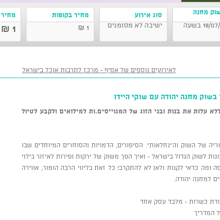
שוק מחנה
סוג אירוע
מחיר בקופות
מחיר 
מיקום מדויק ימסר בהמשך, ירושלים 18/07/2024 בשעה
ישיבה לא מסומנים
1 ₪
1 ₪
לאירועים נוספים של אסיף - מרכז לתרבות אוכל בישראל
 בשוק מחנה יהודה עם שוקי היידו
א עלות את בנות ובני הזוג של המגוייסים.ות למילואים ולקבע לטיול
ריה של השוק וה"נחלאות". הסיפורים, הדמויות והסוחרים המיוחדים שבו
נות לשוק הגדול בישראל - ואיך הפך משוק של ירקות ופירות לאיזור בילוי
ה ומה כדאי לקנות ולאן לא להתקרב! כל זאת בליווי הרבה הומור, אווירה
ים למחנה יהודה.
ודת כשרות - מלבד עסק אחד
ול המדריך