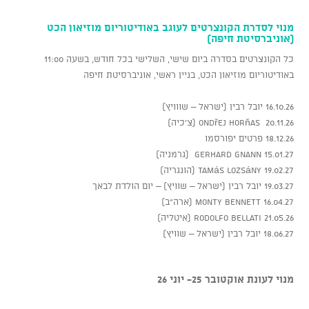
מנוי לסדרת הקונצרטים לעוגב באודיטוריום מוזיאון הכט
(אוניברסיטת חיפה)
כל הקונצרטים בסדרה ביום שישי, השלישי בכל חודש, בשעה 11:00
באודיטוריום מוזיאון הכט, בניין ראשי, אוניברסיטת חיפה
16.10.26 יובל רבין (ישראל – שווויץ)
20.11.26 Ondřej Horňas (צ'כיה)
18.12.26 פרטים יפורסמו
15.01.27 Gerhard Gnann (גרמניה)
19.02.27 Tamás Lozsány (הונגריה)
19.03.27 יובל רבין (ישראל – שוויץ) – יום הולדת לבאך
16.04.27 Monty Bennett (ארה"ב)
21.05.26 Rodolfo Bellati (איטליה)
18.06.27 יובל רבין (ישראל – שוויץ)
מנוי לעונת אוקטובר 25- יוני 26