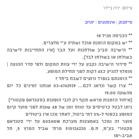
צילום: ירדן ביידר
פייסבוק
|
אינסטגרם
|
יוטיוב
** הכניסה מגיל 18
** יש במקום הזמנת אוכל ושתיה ע"י מלצרים.
** הישיבה סביב שולחנות ועל הבר (אין התחייבות לישיבה
בשולחן או בשולחן לבד).
** סידור הישיבה נקבע על ידי צוות המקום ולפי סדר ההגעה |
מומלץ להגיע כ45 דקות לפני תחילת המופע.
** הזמנתם בנפרד ורוצים לשבת ביחד ?
** צרו קשר ונדאג לכם... 03-6762939 אנחנו זמינים כל יום
מהשעה 15:00
(איחוד הזמנות מראש תקף רק לגבי הופעות בסטנדאפ פקטורי)
ניתן לבטל כרטיסים עד טווח זמן של 48 שעות לפני מועד קיום
המופע בכפוף ל-5% דמי ביטול, לאחר מכן אין ביטולים
מוצר זה נמכר באמצעות מערכת GOSHOW על ידי סטנדאפ
פקטורי בע"מ, ח.פ. 515124220 מרח' שביל המרץ 5, תל
אביב-יפו