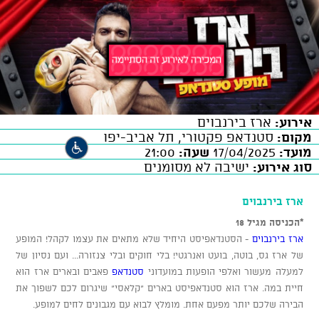
אירוע:
ארז בירנבוים
מקום:
סטנדאפ פקטורי, תל אביב-יפו
מועד:
17/04/2025
שעה:
21:00
סוג אירוע:
ישיבה לא מסומנים
ארז בירנבוים
*הכניסה מגיל 18
ארז בירנבוים
- הסטנדאפיסט היחיד שלא מתאים את עצמו לקהל! המופע
של ארז גס, בוטה, בועט ואנרגטי! בלי חוקים ובלי צנזורה... ועם נסיון של
למעלה מעשור ואלפי הופעות במועדוני
סטנדאפ
פאבים ובארים ארז הוא
חיית במה. ארז הוא סטנדאפיסט בארים "קלאסי" שיגרום לכם לשפוך את
הבירה שלכם יותר מפעם אחת. מומלץ לבוא עם מגבונים לחים למופע.