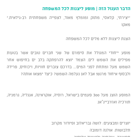
הדבר העגול הזה | מופע ליצנות לכל המשפחה
"יצירתי, קלאסי, מתוק ומומלץ מאוד, לצפייה משפחתית רב-גילאית."
מאקו
הצגת ליצנות ללא מלים לכל המשפחה
מופע ייחודי המגולל את סיפורם של שני חברים טובים אשר בטעות
מפילים את השמש לים. הצמד יוצא להרפתקה בלב ים בחיפוש אחר
השמש מעל ומתחת לפני המים… בדרכם צוברים חוויות, ויכוחים, פרידה
ולבסוף איחוד מרגש! אבל לאן נעלמה השמש? כיצד ימצאו אותה?
המופע הוצג מעל 300 פעמים בישראל, רוסיה, אוקראינה, אנגליה, גרמניה,
תורכיה ואזרבייג׳אן.
יוצרים ומבצעים: לושה גבריאלוב ופיודור מקרוב
תלבושות: אולגה דומובה
תפאורה: אוקסנה וליאוניד אליסוב