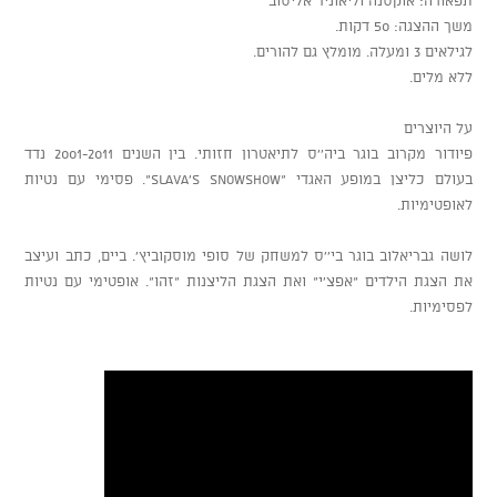
משך ההצגה: 50 דקות.
לגילאים 3 ומעלה. מומלץ גם להורים.
ללא מלים.
על היוצרים
פיודור מקרוב בוגר ביה''ס לתיאטרון חזותי. בין השנים 2001-2011 נדד
בעולם כליצן במופע האגדי ”Slava's Snowshow”. פסימי עם נטיות
לאופטימיות.
לושה גבריאלוב בוגר בי''ס למשחק של סופי מוסקוביץ'. ביים, כתב ועיצב
את הצגת הילדים "אפצ'י" ואת הצגת הליצנות "זהו". אופטימי עם נטיות
לפסימיות.