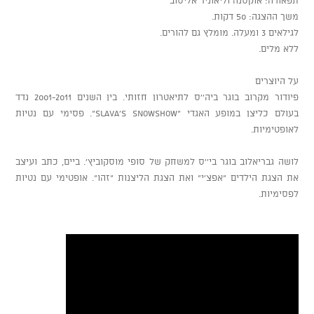
משך ההצגה: 50 דקות.
לגילאים 3 ומעלה. מומלץ גם להורים.
ללא מלים.
על היוצרים
פיודור מקרוב בוגר ביה''ס לתיאטרון חזותי. בין השנים 2001-2011 נדד
בעולם כליצן במופע האגדי ”Slava's Snowshow”. פסימי עם נטיות
לאופטימיות.
לושה גבריאלוב בוגר בי''ס למשחק של סופי מוסקוביץ'. ביים, כתב ועיצב
את הצגת הילדים "אפצ'י" ואת הצגת הליצנות "זהו". אופטימי עם נטיות
לפסימיות.