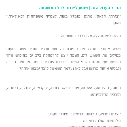
הדבר העגול הזה | מופע ליצנות לכל המשפחה
"יצירתי, קלאסי, מתוק ומומלץ מאוד, לצפייה משפחתית רב-גילאית."
מאקו
הצגת ליצנות ללא מלים לכל המשפחה
מופע ייחודי המגולל את סיפורם של שני חברים טובים אשר בטעות
מפילים את השמש לים. הצמד יוצא להרפתקה בלב ים בחיפוש אחר
השמש מעל ומתחת לפני המים… בדרכם צוברים חוויות, ויכוחים, פרידה
ולבסוף איחוד מרגש! אבל לאן נעלמה השמש? כיצד ימצאו אותה?
המופע הוצג מעל 300 פעמים בישראל, רוסיה, אוקראינה, אנגליה, גרמניה,
תורכיה ואזרבייג׳אן.
יוצרים ומבצעים: לושה גבריאלוב ופיודור מקרוב
תלבושות: אולגה דומובה
תפאורה: אוקסנה וליאוניד אליסוב