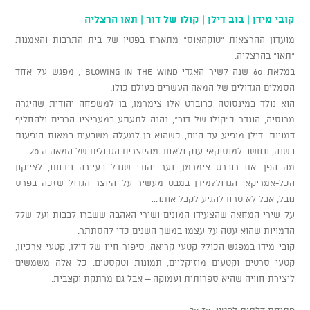
קובי מידן | בוב דילן | קולו של דור | תאו הרצליה
מועדון ההרצאות "טוקהאוס" מתארח בפטיו של בית התרבות והאמנות
"תאו" בהרצליה.
במלאת 60 שנה לשיר האגדי blowing in the wind , מפגש על אחד
הסמלים הגדולים של המאה העשרים בעולם כולו.
הוא נולד במינסוטה כרוברט אלן צימרמן, בן למשפחה יהודית שהיגרה
מרוסיה, הוגדר כ"קולו של דור", נהנה לתעתע במעריציו הרבים ולהחליף
דמויות. דילן מופיע עד היום, כשהוא בן למעלה משבעים במאות הופעות
בשנה, ונחשב למוסיקאי ענק ולאחד מהיוצרים הגדולים של המאה ה 20.
​מה הפך את רוברט צימרמן, נער יהודי שגדל בעיירה נידחת, לאייקון
הכל-אמריקאי הגדול?מידן במבט מעשיר על היוצר הגדול שזכה בפרס
נובל, אבל לא טרח להגיע לקבל אותו…
על שירי המחאה שהצעידו המונים ושירי האהבה ששברו לבבות ועל שלל
הדמויות שהוא עטה על עצמו במשך השנים כדי להסתתר.
קובי מידן במפגש הכולל קטעי קריאה, סיפור חייו של דילן, קטעי ארכיון,
קטעי סרטים וקטעים מוזיקליים, תמונות וטקסטים. כל אלה משמשים
ליצירת חוויה שהיא ספרותית ועמוקה – אבל גם מרתקת וקצבית.
פתיחת דלתות לפטיו 20:30