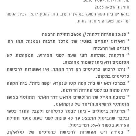
תחילת הרצאה 21:00
בתאו יש בית קפה הפועל במהלך הערב. ניתן להגיע לתאו ולבית הקפה
עוד לפני מועד פתיחת הדלתות.
* 20:30 פתיחת דלתות // 21:00 תחילת הרצאה
* האירוע יתקיים בפטיו של מרכז תרבות ואמנות תאו רח'
וינגייט 168 הרצליה
* הדלתות נפתחות חצי שעה לפני האירוע. המקומות לא
מסומנים ולא ניתן לשמור מקומות.
* ניתן לרכוש כרטיסים רק דרך האתר. אין אפשרות לרכישת
כרטיסים במקום.
* במרכז תאו יש בית קפה קטן שנקרא "קפה נחת". בית הקפה
יהיה פתוח גם לפני פתיחת הדלתות.
* כתובת המייל של הרוכשים מראש דרך האתר, תתווסף באופן
אוטומטי לרשימת הדיוור של טוקהאוס.
* מדיניות ביטולים - ניתן לבטל כרטיסים ולקבל החזר כספי
ובלבד שהביטול התבצע עד 48 שעות לפני שעת מועד תחילת
האירוע בכפוף ל-5% דמי ביטול.
* במידה ויש אפשרות לרכישת כרטיסים של גמלאי/ת,