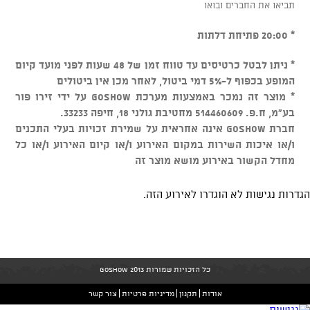
תביאו את החברים ובואו
* 20:00 פתיחת דלתות
* ניתן לבטל כרטיסים עד טווח זמן של 48 שעות לפני מועד קיום
המופע בכפוף ל-5% דמי ביטול, לאחר מכן אין ביטולים
* מוצר זה נמכר באמצעות מערכת GOSHOW על ידי זירו פור
בע"מ, ח.פ. 514460609 מחטיבת גולני 18, חיפה 33233.
חברת GOSHOW אינה אחראית על שמירת זכויות בעלי התכנים
ו/או איכות השירות במקום האירוע ו/או קיום האירוע ו/או כל
מחדל הקשור באירוע מושא מוצר זה
הגדרות נגישות לא הוגדרו לאירוע הזה.
כל הזכויות שמורות GoShow 2013
אודות
תקנון
מדיניות פרטיות
צור קשר