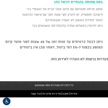
במה פתוחה בהנחיית דניאל כהן
מופע מרתון סטנדאפ עם מיטב אמני הבית של הקומדי בר!
הישיבה חופשית, יש להגיע חצי שעה לפני עם אישור ההזמנה
לאחר תחילת המופע לא ישמרו מקומותיכם
ניתן להזמין בתשלום שתיה קלה\חריפה ונשנושים בבר
ניתן לבטל כרטיסים עד טווח זמן של 48 שעות לפני מועד קיום
המופע בכפוף ל-5% דמי ביטול, לאחר מכן אין ביטולים
הגדרות נגישות לא הוגדרו לאירוע הזה.
כל הזכויות שמורות GoShow 2013
אודות
תקנון
מדיניות פרטיות
צור קשר