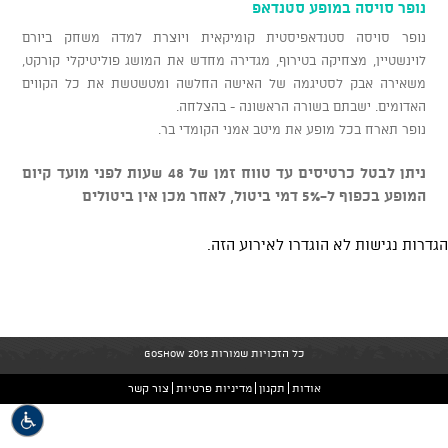
נופר סויסה במופע סטנדאפ
נופר סויסה סטנדאפיסטית קומיקאית ויוצרת למדה משחק ביורם
לוינשטיין, מצחיקה בטירוף, מגדירה מחדש את המושג פוליטיקלי קורקט,
משאירה אבק לסטיגמה של האישה החלשה ומטשטשת את כל הקווים
האדומים. ישבתם בשורה הראשונה - בהצלחה.
נופר תארח בכל מופע את מיטב אמני הקומדי בר.
ניתן לבטל כרטיסים עד טווח זמן של 48 שעות לפני מועד קיום
המופע בכפוף ל-5% דמי ביטול, לאחר מכן אין ביטולים
הגדרות נגישות לא הוגדרו לאירוע הזה.
כל הזכויות שמורות GoShow 2013
אודות
תקנון
מדיניות פרטיות
צור קשר