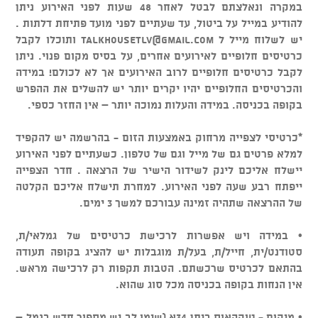
במקרה ונאלצתם לבטל לאחר 48 שעות לפני האירוע ניתן
להודיע במייל על ביטול, עד שעתיים לפני מועד פתיחת דלתות .
יש לשלוח מייל ל
talkhousetlv@gmail.com
ותוכלו לקבל
כרטיסים חלופיים לאירועים אחרים, על בסיס מקום פנוי. ניתן
לקבל כרטיסים חלופיים לרוב האירועים אך לא לכולם! במידה
והכרטיסים החלופיים יהיו יקרים יותר יש להשלים את ההפרש
בקופה בכניסה. במידה והעלות נמוכה יותר – אין החזר כספי.
*כרטיסי לצפייה מרחוק באמצעות הזום - בהרשמה יש להקפיד
למלא פרטים גם של מייל וגם של טלפון. כשעתיים לפני האירוע
יישלח אליכם לינק לשידור הישיר של הרצאה . חדר הצפייה
ייפתח רבע שעה לפני האירוע. למחרת תישלח אליכם הקלטה
של ההרצאה שתהיה זמינה עבורכם למשך 3 ימים.
• במידה ויש אפשרות לרכישת כרטיסים של גמלאי/ת,
סטודנט/ית, חייל/ת, בעל/ת מוגבלות יש להציג בקופה תעודה
בהתאם לכרטיס שרכשתם. הטבות תקפות רק לרכישה מראש.
אין הנחות בקופה בכניסה מכל סוג שהוא.
• מיקום - טוקהאוס ביתן 34א (שימו לב יש מספור חדש בנמל –