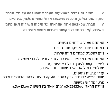
v מוצר זה נמכר באמצעות מערכת GOSHOW על ידי חברת
טוק האוס בע"מ, ח.פ. 515396059 מרח' השניים 14/5, גבעתיים
v חברת GOSHOW אינה אחראית על איכות השירות ו/או קיום
האירוע ו/או כל מחדל הקשור באירוע מושא מוצר זה
המתחם מציע שירותים נגישים
במתחם ישנם 60 מקומות נגישים
ניתן להכניס למתחם חיית שירות
המתחם אינו מצוייד במערכת עזר ייעודית לכבדי שמיעה
ליצירת קשר לצורך קבלת אמצעי עזר:
יש לתאם מול אחראי נגישות ביום האירוע
עזרי נגישות נוספים:
ישנה רמפה לכניסה לדק רמפה ומעקה חיצוני לבמת הדוברים ולבר
פרטי אחראי נגישות:
איילת הראל: 03-5545500 ימים א'-ה' בין השעות 8:30-23:00