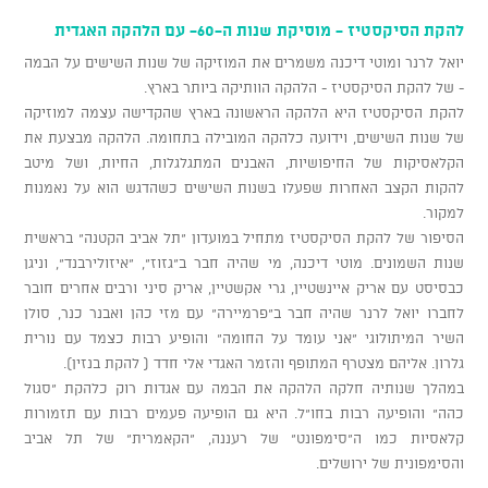
להקת הסיקסטיז - מוסיקת שנות ה-60- עם הלהקה האגדית
יואל לרנר ומוטי דיכנה משמרים את המוזיקה של שנות השישים על הבמה
- של להקת הסיקסטיז - הלהקה הוותיקה ביותר בארץ.
להקת הסיקסטיז היא הלהקה הראשונה בארץ שהקדישה עצמה למוזיקה
של שנות השישים, וידועה כלהקה המובילה בתחומה. הלהקה מבצעת את
הקלאסיקות של החיפושיות, האבנים המתגלגלות, החיות, ושל מיטב
להקות הקצב האחרות שפעלו בשנות השישים כשהדגש הוא על נאמנות
למקור.
הסיפור של להקת הסיקסטיז מתחיל במועדון "תל אביב הקטנה" בראשית
שנות השמונים. מוטי דיכנה, מי שהיה חבר ב"גזוז", "איזולירבנד", וניגן
כבסיסט עם אריק איינשטיין, גרי אקשטיין, אריק סיני ורבים אחרים חובר
לחברו יואל לרנר שהיה חבר ב"פרמיירה" עם מזי כהן ואבנר כנר, סולן
השיר המיתולוגי "אני עומד על החומה" והופיע רבות כצמד עם נורית
גלרון. אליהם מצטרף המתופף והזמר האגדי אלי חדד ( להקת בנזין).
במהלך שנותיה חלקה הלהקה את הבמה עם אגדות רוק כלהקת "סגול
כהה" והופיעה רבות בחו"ל. היא גם הופיעה פעמים רבות עם תזמורות
קלאסיות כמו ה"סימפונט" של רעננה, "הקאמרית" של תל אביב
והסימפונית של ירושלים.