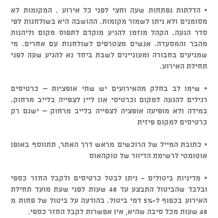
• הדלתות נפתחות שעה וחצי לפני כל אירוע . המקומות לא
מסומנים ולא ניתן לשמור מקומות. ההושבה היא בשולחנות לפי
סדר הגעה. הקהל מוזמן להגיע מוקדם לתפוס מקום וליהנות
מהבר והמסעדה. אנשים מצטרפים לשולחנות עם אחרים. מי
שמגיעים בחבורה ומעוניינים לשבת ביחד נא להגיע שעה לפני
תחילת האירוע.
• שימו לב בחלק מהאירועים יש שתי אופציות – כרטיסים
רגילים להגעה למקום וכרטיסי און ליין לצפייה בלייב מרחוק.
במידה ולא מופיעה אופציה לצפייה בלייב מרחוק – ישנם רק
כרטיסים למקום פיזית
• כתובת המייל של הרוכשים מראש דרך האתר, תתווסף באופן
אוטומטי לרשימת הדיוור של טוקהאוס
• מדיניות ביטולים - ניתן לבטל כרטיסים ולקבל החזר כספי
ובלבד שהביטול התבצע עד 48 שעות לפני שעת מועד תחילת
האירוע בכפוף ל-5% דמי ביטול. בהודעה על ביטול של פחות מ
48 שעות מכל סיבה שהיא, אין אפשרות לקבל החזר כספי.