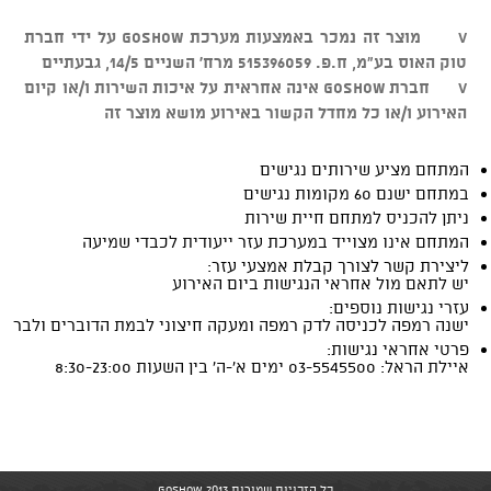
v מוצר זה נמכר באמצעות מערכת GOSHOW על ידי חברת
טוק האוס בע"מ, ח.פ. 515396059 מרח' השניים 14/5, גבעתיים
v חברת GOSHOW אינה אחראית על איכות השירות ו/או קיום
האירוע ו/או כל מחדל הקשור באירוע מושא מוצר זה
המתחם מציע שירותים נגישים
במתחם ישנם 60 מקומות נגישים
ניתן להכניס למתחם חיית שירות
המתחם אינו מצוייד במערכת עזר ייעודית לכבדי שמיעה
ליצירת קשר לצורך קבלת אמצעי עזר:
יש לתאם מול אחראי הנגישות ביום האירוע
עזרי נגישות נוספים:
ישנה רמפה לכניסה לדק רמפה ומעקה חיצוני לבמת הדוברים ולבר
פרטי אחראי נגישות:
איילת הראל: 03-5545500 ימים א'-ה' בין השעות 8:30-23:00
כל הזכויות שמורות GoShow 2013