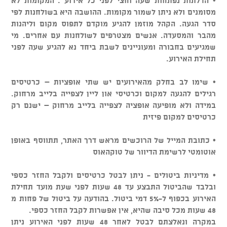
• הדלתות נפתחות שעה וחצי לפני כל אירוע . המקומות לא
מסומנים ולא ניתן לשמור מקומות. ההושבה היא בשולחנות לפי
סדר הגעה. הקהל מוזמן להגיע מוקדם לתפוס מקום וליהנות
מהבר והמסעדה. אנשים מצטרפים לשולחנות עם אחרים. מי
שמגיעים בחבורה ומעוניינים לשבת ביחד נא להגיע שעה לפני
תחילת האירוע.
• שימו לב בחלק מהאירועים יש שתי אופציות – כרטיסים
רגילים להגעה למקום וכרטיסי און ליין לצפייה בלייב מרחוק.
במידה ולא מופיעה אופציה לצפייה בלייב מרחוק – ישנם רק
כרטיסים למקום פיזית
• כתובת המייל של הרוכשים מראש דרך האתר, תתווסף באופן
אוטומטי לרשימת הדיוור של טוקהאוס
• מדיניות ביטולים - ניתן לבטל כרטיסים ולקבל החזר כספי
ובלבד שהביטול התבצע עד 48 שעות לפני שעת מועד תחילת
האירוע בכפוף ל-5% דמי ביטול. בהודעה על ביטול של פחות מ
48 שעות מכל סיבה שהיא, אין אפשרות לקבל החזר כספי.
במקרה ונאלצתם לבטל לאחר 48 שעות לפני האירוע ניתן