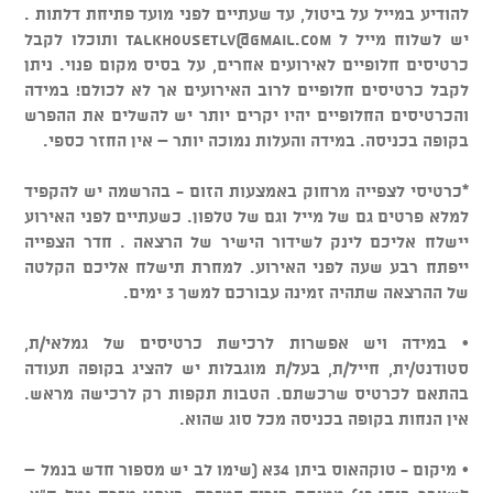
להודיע במייל על ביטול, עד שעתיים לפני מועד פתיחת דלתות .
יש לשלוח מייל ל
talkhousetlv@gmail.com
ותוכלו לקבל
כרטיסים חלופיים לאירועים אחרים, על בסיס מקום פנוי. ניתן
לקבל כרטיסים חלופיים לרוב האירועים אך לא לכולם! במידה
והכרטיסים החלופיים יהיו יקרים יותר יש להשלים את ההפרש
בקופה בכניסה. במידה והעלות נמוכה יותר – אין החזר כספי.
*כרטיסי לצפייה מרחוק באמצעות הזום - בהרשמה יש להקפיד
למלא פרטים גם של מייל וגם של טלפון. כשעתיים לפני האירוע
יישלח אליכם לינק לשידור הישיר של הרצאה . חדר הצפייה
ייפתח רבע שעה לפני האירוע. למחרת תישלח אליכם הקלטה
של ההרצאה שתהיה זמינה עבורכם למשך 3 ימים.
• במידה ויש אפשרות לרכישת כרטיסים של גמלאי/ת,
סטודנט/ית, חייל/ת, בעל/ת מוגבלות יש להציג בקופה תעודה
בהתאם לכרטיס שרכשתם. הטבות תקפות רק לרכישה מראש.
אין הנחות בקופה בכניסה מכל סוג שהוא.
• מיקום - טוקהאוס ביתן 34א (שימו לב יש מספור חדש בנמל –