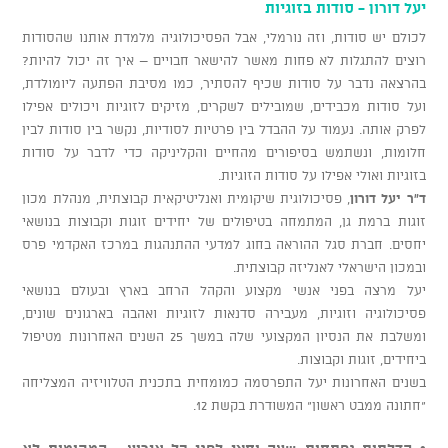
יעל דורון - סודות בזוגיות
לכולם יש סודות, וזה נורמלי, אבל הפסיכולוגיה מלמדת אותנו שהסודות
רוצים להתגלות לא פחות מאשר להישאר חבויים – איך זה יכול להיות?
בהרצאה נדבר על סודות שכיף להסתיר, כמו מסיבת הפתעה ליומולדת,
ועל סודות מכבידים, שמובילים לשקרים, מזיקים לזוגיות ויכולים אפילו
לפרק אותה. נעמוד על ההבדל בין פרטיות לסודיות, נקשר בין סודות לבין
חלומות, ונשתמש בסיפורים מהחיים והקליניקה כדי לדבר על סודות
בזוגיות ואולי אפילו על סודות הזוגיות.
ד"ר יעל דורון
, פסיכולוגית שיקומית ואנליטיקאית קבוצתית, מנהלת מכון
זוגות ברמת גן, המתמחה בטיפולים של יחידים זוגות וקבוצות בנושאי
יחסים. חברת סגל ההוראה בחוג למדעי ההתנהגות במרכז האקדמי פרס
ובמכון הישראלי לאנליזה קבוצתית.
יעל מרצה בפני אנשי מקצוע והקהל הרחב בארץ ובעולם בנושאי
פסיכולוגיה וזוגיות, מעבירה סדנאות לזוגיות ואהבה בארגונים שונים,
ומשלבת את הנסיון המקצועי שלה במשך 25 השנים האחרונות מטיפול
ביחידים, זוגות וקבוצות.
בשנים האחרונות יעל התפרסמה כמומחית בתכנית הטלוויזיה המצליחה
"חתונה ממבט ראשון" המשודרת בקשת 12.