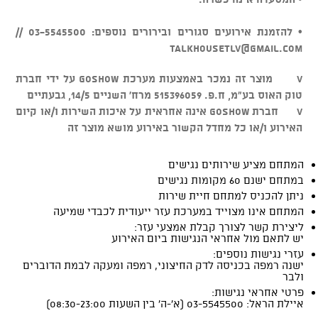
• להזמנת אירועים סגורים ובירורים נוספים: 03-5545500 //
talkhousetlv@gmail.com
v מוצר זה נמכר באמצעות מערכת GOSHOW על ידי חברת
טוק האוס בע"מ, ח.פ. 515396059 מרח' השניים 14/5, גבעתיים
v חברת GOSHOW אינה אחראית על איכות השירות ו/או קיום
האירוע ו/או כל מחדל הקשור באירוע מושא מוצר זה
המתחם מציע שירותים נגישים
במתחם ישנם 60 מקומות נגישים
ניתן להכניס למתחם חיית שירות
המתחם אינו מצוייד במערכת עזר ייעודית לכבדי שמיעה
ליצירת קשר לצורך קבלת אמצעי עזר:
יש לתאם מול אחראי הנגישות ביום האירוע
עזרי נגישות נוספים:
ישנה רמפה בכניסה לדק החיצוני, רמפה ומעקה לבמת הדוברים
ולבר
פרטי אחראי נגישות:
איילת הראל: 03-5545500 (א'-ה' בין השעות 08:30-23:00)