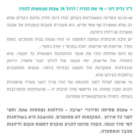
ד"ר גליה דור - מי את הודו? | לרגל 75 שנות עצמאות להודו
או-טו-טו המדינה המאוכלסת בעולם, הודו הינה חידה מלאת ניגודים שלא
רק שלא משאירה אף אחד אדיש, היא מעוררת תגובות קיצוניות של אהבה
ומשיכה או דחיה ורתיעה.
יש סיבה תרבותית עמוקה לתופעה זו- הודו עצמה בנויה מהפכים: כאוס
וסדר, אלימות ואי אלימות, "אלה בפנים" ו "אלה בחוץ"...
גם היום מותחת הודו את מנעד ההתנהגות האנושית עד הקצה: שיא
החמלה מול אדישות, יופי ועושר מול לכלוך ועוני מחפיר, הייטק
וטכנולוגיה מתקדמת מול הטאבו הבסיסי ביותר- אנשים מסתובבים
ברחובות בעירום מלא.
מי שרוצה לצלול לתוך תרבותה של הודו צריך לנער מעליו שיפוטיות
ולבוא סקרן ופתוח...אז תיחשף מולו תרבות זו – מהעתיקות והמורכבות
בעולם- כחוויה אינטלקטואלית מפתיעה.
• שעות פתיחה וסידורי ישיבה - הדלתות נפתחות שעה וחצי
לפני כל אירוע . המקומות לא מסומנים. ההושבה היא בשולחנות
לפי סדר הגעה. הקהל מוזמן להגיע מוקדם לתפוס מקום וליהנות
מהבר והמסעדה.