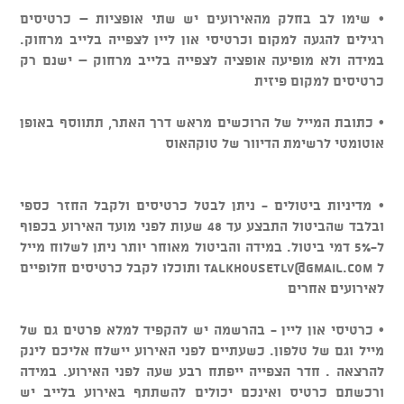
• שימו לב בחלק מהאירועים יש שתי אופציות – כרטיסים
רגילים להגעה למקום וכרטיסי און ליין לצפייה בלייב מרחוק.
במידה ולא מופיעה אופציה לצפייה בלייב מרחוק – ישנם רק
כרטיסים למקום פיזית
• כתובת המייל של הרוכשים מראש דרך האתר, תתווסף באופן
אוטומטי לרשימת הדיוור של טוקהאוס
• מדיניות ביטולים - ניתן לבטל כרטיסים ולקבל החזר כספי
ובלבד שהביטול התבצע עד 48 שעות לפני מועד האירוע בכפוף
ל-5% דמי ביטול. במידה והביטול מאוחר יותר ניתן לשלוח מייל
ל
talkhousetlv@gmail.com
ותוכלו לקבל כרטיסים חלופיים
לאירועים אחרים
• כרטיסי און ליין - בהרשמה יש להקפיד למלא פרטים גם של
מייל וגם של טלפון. כשעתיים לפני האירוע יישלח אליכם לינק
להרצאה . חדר הצפייה ייפתח רבע שעה לפני האירוע. במידה
ורכשתם כרטיס ואינכם יכולים להשתתף באירוע בלייב יש