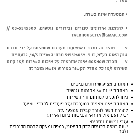
סמל".
• המסעדה אינה כשרה.
• להזמנת אירועים סגורים ובירורים נוספים: 03-5545500 //
talkhousetlv@gmail.com
v מוצר זה נמכר באמצעות מערכת GOSHOW על ידי חברת
טוק האוס בע"מ, ח.פ. 515396059 מרח' השניים 14/5, גבעתיים
v חברת GOSHOW אינה אחראית על איכות השירות ו/או קיום
האירוע ו/או כל מחדל הקשור באירוע מושא מוצר זה
המתחם מציע שירותים נגישים
במתחם ישנם 60 מקומות נגישים
ניתן להכניס למתחם חיית שירות
המתחם אינו מצוייד במערכת עזר ייעודית לכבדי שמיעה
ליצירת קשר לצורך קבלת אמצעי עזר:
יש לתאם מול אחראי הנגישות ביום האירוע
עזרי נגישות נוספים:
ישנה רמפה בכניסה לדק החיצוני, רמפה ומעקה לבמת הדוברים
ולבר