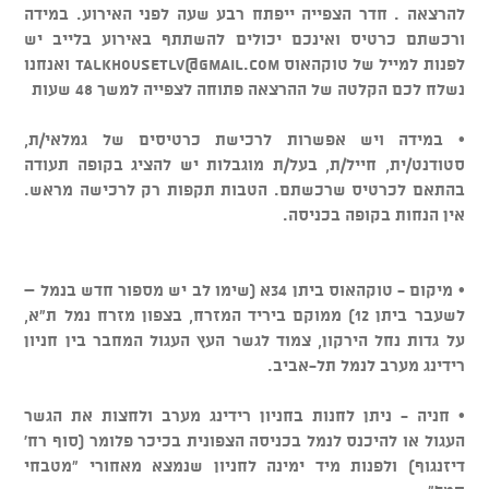
להרצאה . חדר הצפייה ייפתח רבע שעה לפני האירוע. במידה
ורכשתם כרטיס ואינכם יכולים להשתתף באירוע בלייב יש
לפנות למייל של טוקהאוס
talkhousetlv@gmail.com
ואנחנו
נשלח לכם הקלטה של ההרצאה פתוחה לצפייה למשך 48 שעות
• במידה ויש אפשרות לרכישת כרטיסים של גמלאי/ת,
סטודנט/ית, חייל/ת, בעל/ת מוגבלות יש להציג בקופה תעודה
בהתאם לכרטיס שרכשתם. הטבות תקפות רק לרכישה מראש.
אין הנחות בקופה בכניסה.
• מיקום - טוקהאוס ביתן 34א (שימו לב יש מספור חדש בנמל –
לשעבר ביתן 12) ממוקם ביריד המזרח, בצפון מזרח נמל ת"א,
על גדות נחל הירקון, צמוד לגשר העץ העגול המחבר בין חניון
רידינג מערב לנמל תל-אביב.
• חניה - ניתן לחנות בחניון רידינג מערב ולחצות את הגשר
העגול או להיכנס לנמל בכניסה הצפונית בכיכר פלומר (סוף רח'
דיזנגוף) ולפנות מיד ימינה לחניון שנמצא מאחורי "מטבחי