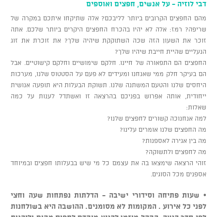
דבי לוזיה - על אנשים, חפצים ואוספים
מהם החפצים הקרובים ביותר לליבכם? אלה שתיקחו איתכם במקרה של
שריפה? רמז: אלה לא יהיו בהכרח החפצים היקרים ביותר שלכם. אתה
זוכר את השעון הזה שכה השתוקקת שיהיה שלך? את זוכרת את זוג
הנעליים שהיית חייבת שיהיו שלך?
החפצים הם התפאורה של חיינו. חלקם שימושיים וחלקם קישוטיים. אבל
הם בעיקר חלק ממי שאנחנו ומעידים לא פעם על הסטטוס שלנו, מערכות
היחסים שלנו והטעם המשתנה שלנו. תשוקת הבעלות היא תופעה אנושית
ייחודית, אותה אפרוש בפניכם בהרצאה זו ואשתדל לענות על כמה
שאלות:
למה אנחנוכה קשורים לחפצים שלנו?
מה החפצים שלנו אומרים עלינו?
מה בין אגירה לאספנות?
מה לחפצים ולתשוקה?
זוהי הרצאה שימצאו בה את עצמם כל מי שיש בבעלותו חפצים ובמיוחד
אספנים מכל הסוגים.
• שעות פתיחה וסידורי ישיבה - הדלתות נפתחות שעה וחצי
לפני כל אירוע . המקומות לא מסומנים. ההושבה היא בשולחנות