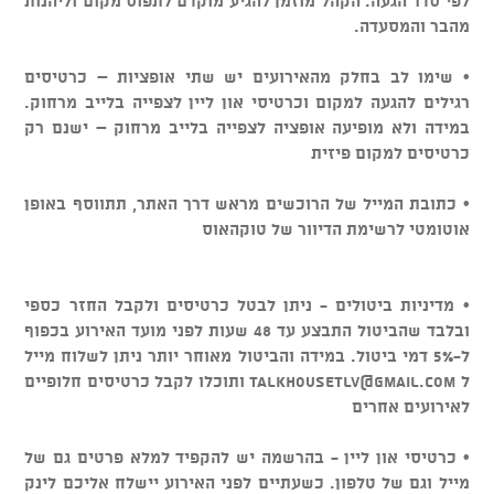
לפי סדר הגעה. הקהל מוזמן להגיע מוקדם לתפוס מקום וליהנות
מהבר והמסעדה.
• שימו לב בחלק מהאירועים יש שתי אופציות – כרטיסים
רגילים להגעה למקום וכרטיסי און ליין לצפייה בלייב מרחוק.
במידה ולא מופיעה אופציה לצפייה בלייב מרחוק – ישנם רק
כרטיסים למקום פיזית
• כתובת המייל של הרוכשים מראש דרך האתר, תתווסף באופן
אוטומטי לרשימת הדיוור של טוקהאוס
• מדיניות ביטולים - ניתן לבטל כרטיסים ולקבל החזר כספי
ובלבד שהביטול התבצע עד 48 שעות לפני מועד האירוע בכפוף
ל-5% דמי ביטול. במידה והביטול מאוחר יותר ניתן לשלוח מייל
ל
talkhousetlv@gmail.com
ותוכלו לקבל כרטיסים חלופיים
לאירועים אחרים
• כרטיסי און ליין - בהרשמה יש להקפיד למלא פרטים גם של
מייל וגם של טלפון. כשעתיים לפני האירוע יישלח אליכם לינק