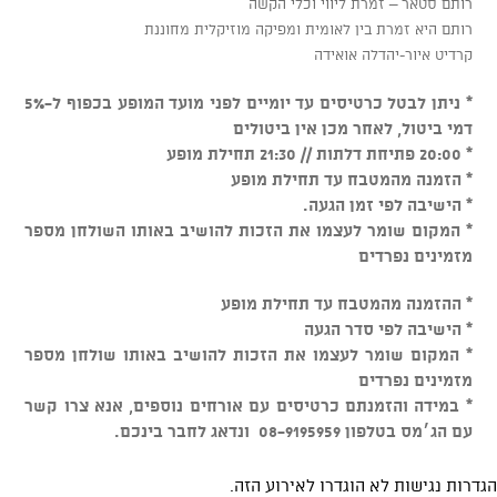
רותם סטאר – זמרת ליווי וכלי הקשה
רותם היא זמרת בין לאומית ומפיקה מוזיקלית מחוננת
קרדיט איור-יהדלה אואידה
* ניתן לבטל כרטיסים עד יומיים לפני מועד המופע בכפוף ל-5%
דמי ביטול, לאחר מכן אין ביטולים
* 20:00 פתיחת דלתות // 21:30 תחילת מופע
* הזמנה מהמטבח עד תחילת מופע
* הישיבה לפי זמן הגעה.
* המקום שומר לעצמו את הזכות להושיב באותו השולחן מספר
מזמינים נפרדים
* ההזמנה מהמטבח עד תחילת מופע
* הישיבה לפי סדר הגעה
* המקום שומר לעצמו את הזכות להושיב באותו שולחן מספר
מזמינים נפרדים
* במידה והזמנתם כרטיסים עם אורחים נוספים, אנא צרו קשר
עם הג׳מס בטלפון 08-9195959 ונדאג לחבר בינכם.
הגדרות נגישות לא הוגדרו לאירוע הזה.