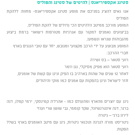
סטינג אקספיריאנס | להיטים של סטינג והפוליס
אנו גאים להציג בפניכם את מופע סטינג אקספיריאנס- מחווה ללהקת
הפוליס
המופע מורכב ממיטב הלהיטים הכי גדולים של להקת הפוליס,
בביצועים נאמנים למקור עם אנרגיות מטורפות ו"שואו" ברמת ביצוע
מהגבוהות שנראו ונשמעו,
המופע מבוצע על ידי הרכב מקצועי ומגובש, יחד עם טובי הנגנים בארץ
חברי ההרכב:
רועי סטאר – בס ושירה
רועי סטאר הוא מפיק מסיקלי, נגן וזמר
לאחר 12 שנים של שהות בארה"ב בו הפיק וניגן עם קשת של אומנים,
חזר לישראל וניגן בהפקות עם אמנים כמו מוקי והיהודים.
ניגן עם יוצרים מהארץ ומהעולם כמו - אהרל'ה קמינסקי, ירמי קפלן, דנה
ברגר, דנה אינטרנשיונל, שקד קוממי, גבי שושן שרי ועוזי
לירון ברני – גיטרה
גיטריסט מורה לנגינה וטכנאי גיטרות, ניגן עם מיטב האומנים בארץ בשלל
הפקות.