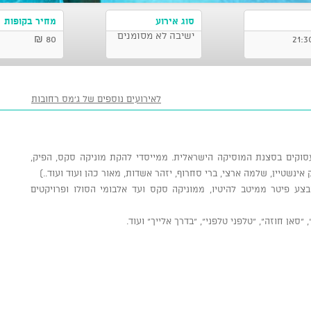
סוג אירוע
מחיר בקופות
ישיבה לא מסומנים
80 ₪
לאירועים נוספים של ג'מס רחובות
עסוקים בסצנת המוסיקה הישראלית. ממייסדי להקת מוניקה סקס, הפיק,
אינשטיין, שלמה ארצי, ברי סחרוף, יזהר אשדות, מאור כהן ועוד ועוד..)
צע פיטר ממיטב להיטיו, ממוניקה סקס ועד אלבומי הסולו ופרויקטים
"סאן חוזה", "טלפני טלפני", "בדרך אלייך" ועוד.