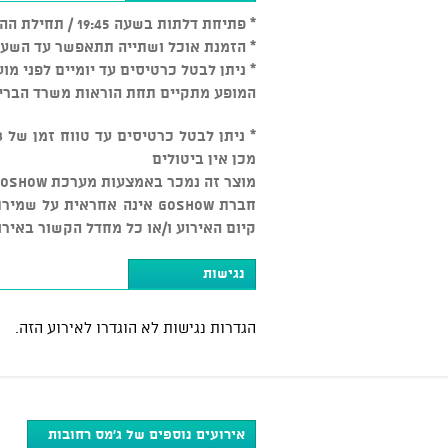
* פתיחת דלתות בשעה 19:45 / תחילת ההופעה בשעה 21:30
* הזמנת אוכל ושתייה תתאפשר עד השעה 1:15
* ניתן לבטל כרטיסים עד יומיים לפני מועד המופע בכפוף ל-5% דמי
המופע מתקיים תחת הוראות משרד הברי
מכן אין ביטולים
מוצר זה נמכר באמצעות מערכת GOSHOW על ידי מ.ר.בה ברכה בבירה - רחובות בע"מ, ח.פ. 515905677
חברת GOSHOW אינה אחראית ע
קיום האירוע ו/או כל מחדל הקשור באירו
נגישות
הגדרות נגישות לא הוגדרו לאירוע הזה.
אירועים נוספים של ג'מס רחובות