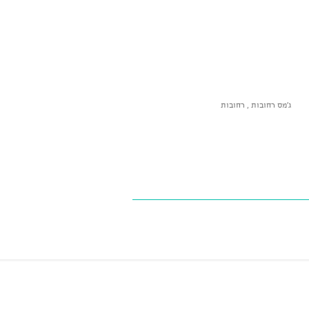
ג'מס רחובות , רחובות