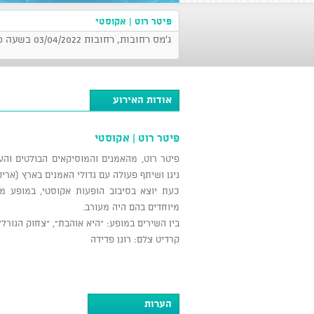
פיטר רוט | אקוסטי
ג'מס רחובות, רחובות 03/04/2022 בשעה 21:30
אודות האירוע
פיטר רוט | אקוסטי
פיטר רוט, מהאמנים והמוסיקאים הבולטים וה
ניגן ושיתף פעולה עם גדולי האמנים בארץ (אריק 
כעת יוצא בסיבוב הופעות אקוסטי, במופע מב
מיוחדים בהם היה מעורב.
בין השירים במופע: "היא אוהבת", "צחוק הגורל", 
קרדיט צלם: רונן פדידה
הערות