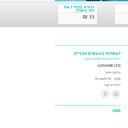
כרטיס (כולל 3 שח
דמי טיפול)
73 ₪
לשאלות בנושאים טכניים
רכישה,כירטוס ותקלות באתר
GoShow LTD
טלפון:
*6119
פקס:
03-6440730
ליצירת קשר:
מפה: