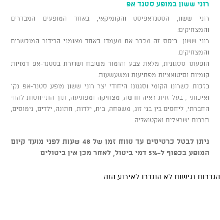
רוני ששון במופע סטנד אפ
רוני ששון, הסטנדאפיסט והקומיקאי, באחד המופעים המבדרים
והמצחיקים!
רוני ששון ביסס זה מכבר את מעמדו כאחד מאומני הבידור המוכשרים
והמצחיקים.
הופעתו ססגונית, מלאת צבע והומור משובח ושוזרת בסטנד-אפ דמויות
קומיות וסיטואציות מפתיעות ומשעשעות.
בזכות כשרונו הקומי וסגנונו היחודי יצר רוני ששון מופע סטנד-אפ נקי
ואיכותי , בעל זוית ראיה חדשה, מצחיקה ומפתיעה, תוך התייחסות להווי
החברתי, ליחסים בין בני זוג, משפחה, בית, ילדות, חתונה, ילדים, נימוסים,
תרבות ישראלית ואקטואליה.
ניתן לבטל כרטיסים עד טווח זמן של 48 שעות לפני מועד קיום
המופע בכפוף ל-5% דמי ביטול, לאחר מכן אין ביטולים
הגדרות נגישות לא הוגדרו לאירוע הזה.