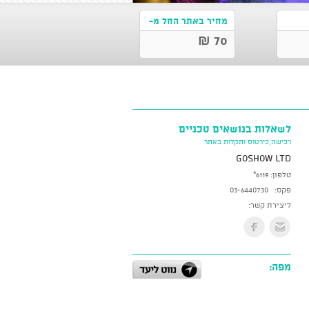
מחיר באתר החל מ-
70 ₪
לשאלות בנושאים טכניים
רכישה,כירטוס ותקלות באתר
GoShow LTD
טלפון:
*6119
פקס:
03-6440730
ליצירת קשר:
מפה: