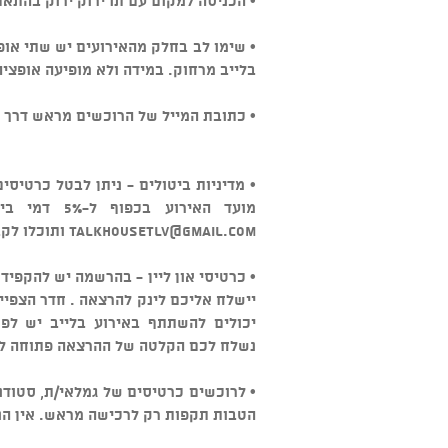
• הכניסה למקום עם תו ירוק ירוק בהתא
• שימו לב בחלק מהאירועים יש שתי אופצ
בלייב מרחוק. במידה ולא מופיעה אופציה
• כתובת המייל של הרוכשים מראש דרך ה
מועד האירוע בכפוף ל-5% דמי ביטול. במידה והביטול מאוחר יותר ניתן לשלוח מייל ל
talkhousetlv@gmail.com
ותוכלו לקב
• כרטיסי און ליין - בהרשמה יש להקפיד
יישלח אליכם לינק להרצאה . חדר הצפיי
יכולים להשתתף באירוע בלייב יש לפ
נשלח לכם הקלטה של ההרצאה פתוחה לצפייה 
• לרוכשים כרטיסים של גמלאי/ת, סטודנ
הטבות תקפות רק לרכישה מראש. אין הנ