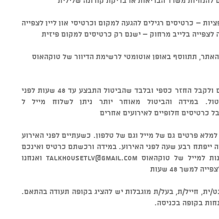
ם להנחיות משרד הבריאות או בדיקת קורונה שלילית
יות – כרטיסים רגילים להגעה למקום וכרטיסי און ליין לצפייה
 לצפייה בלייב מרחוק – ישנם רק כרטיסים למקום פיזית
אתר, תתווסף באופן אוטומטי לרשימת הדיוור של טוקהאוס
• מדיניות ביטולים - ניתן לבטל כרטיסים ולקבל החזר כספי ובלבד שהביטול התבצע עד 48 שעות לפני
ל כרטיסים חלופיים לאירועים אחרים
 למלא פרטים גם של מייל וגם של טלפון. כשעתיים לפני האירוע
ה ייפתח רבע שעה לפני האירוע. במידה ורכשתם כרטיס ואינכם
נות למייל של טוקהאוס
talkhousetlv@gmail.com
ואנחנו
למשך 48 שעות
ט/ית, חייל/ת, בעל/ת מוגבלות יש להציג בקופה תעודה בהתאם.
חות בקופה בכניסה.