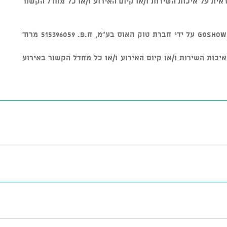
ם. חברת GOSHOW אינה אחראית על איכות השירות ו/או קיום האירוע ו/או כל מחדל הקשור
v מוצר זה נמכר באמצעות מערכת GOSHOW על ידי חברת טוק האוס בע"מ, ח.פ. 515396059 מרח'
חראית על איכות השירות ו/או קיום האירוע ו/או כל מחדל הקשור באירוע