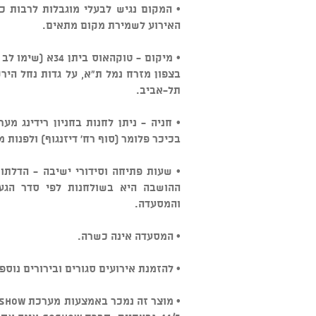
• המקום נגיש לבעלי מוגבלות לרבות כ
האירוע לשמירת מקום מתאים.
בצפון מזרח נמל ת"א, על גדות נחל הירק
תל-אביב.
• חניה - ניתן לחנות בחניון רידינג מ
בכיכר פלומר (סוף רח' דיזנגוף) ולפנות 
• שעות פתיחה וסידורי ישיבה - הדלתו
ההושבה היא בשולחנות לפי סדר הגעה
והמסעדה.
• המסעדה אינה כשרה.
• להזמנת אירועים סגורים ובירורים נוספים: 3-5545500