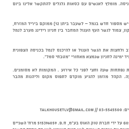
ניסה. מומלץ לאנשים עם כסאות גלגלים להתקשר אלינו ביום
• מיקום - טוקהאוס ביתן 34א (שימו לב יש מספור חדש בנמל – לשעבר ביתן 12) ממוקם ביריד המזרח,
ון, צמוד לגשר העץ העגול המחבר בין חניון רידינג מערב לנמל
ערב ולחצות את הגשר העגול או להיכנס לנמל בכניסה הצפונית
מיד ימינה לחניון שנמצא מאחורי "מטבחי סמל".
ת נפתחות שעה וחצי לפני כל אירוע . המקומות לא מסומנים.
. הקהל מוזמן להגיע מוקדם לתפוס מקום וליהנות מהבר
0 //
talkhousetlv@gmail.com
• מוצר זה נמכר באמצעות מערכת GOSHOW על ידי חברת טוק האוס בע"מ, ח.פ. 515396059 מרח' השניים