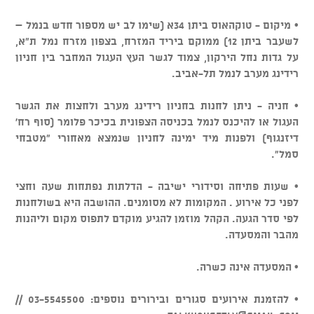
• מיקום - טוקהאוס ביתן 34א (שימו לב יש מספור חדש בנמל –
לשעבר ביתן 12) ממוקם ביריד המזרח, בצפון מזרח נמל ת"א,
על גדות נחל הירקון, צמוד לגשר העץ העגול המחבר בין חניון
רידינג מערב לנמל תל-אביב.
• חניה - ניתן לחנות בחניון רידינג מערב ולחצות את הגשר
העגול או להיכנס לנמל בכניסה הצפונית בכיכר פלומר (סוף רח'
דיזנגוף) ולפנות מיד ימינה לחניון שנמצא מאחורי "מטבחי
סמל".
• שעות פתיחה וסידורי ישיבה - הדלתות נפתחות שעה וחצי
לפני כל אירוע . המקומות לא מסומנים. ההושבה היא בשולחנות
לפי סדר הגעה. הקהל מוזמן להגיע מוקדם לתפוס מקום וליהנות
מהבר והמסעדה.
• המסעדה אינה כשרה.
• להזמנת אירועים סגורים ובירורים נוספים: 03-5545500 //