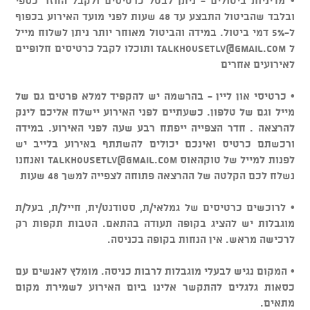
• מדיניות ביטולים - ניתן לבטל כרטיסים ולקבל החזר כספי
ובלבד שהביטול התבצע עד 48 שעות לפני מועד האירוע בכפוף
ל-5% דמי ביטול. במידה והביטול מאוחר יותר ניתן לשלוח מייל
ל
talkhousetlv@gmail.com
ותוכלו לקבל כרטיסים חלופיים
לאירועים אחרים
• כרטיסי און ליין - בהרשמה יש להקפיד למלא פרטים גם של
מייל וגם של טלפון. כשעתיים לפני האירוע יישלח אליכם לינק
להרצאה . חדר הצפייה ייפתח רבע שעה לפני האירוע. במידה
ורכשתם כרטיס ואינכם יכולים להשתתף באירוע בלייב יש
לפנות למייל של טוקהאוס
talkhousetlv@gmail.com
ואנחנו
נשלח לכם הקלטה של ההרצאה פתוחה לצפייה למשך 48 שעות
• לרוכשים כרטיסים של גמלאי/ת, סטודנט/ית, חייל/ת, בעל/ת
מוגבלות יש להציג בקופה תעודה בהתאם. הטבות תקפות רק
לרכישה מראש. אין הנחות בקופה בכניסה.
• המקום נגיש לבעלי מוגבלות לרבות כניסה. מומלץ לאנשים עם
כסאות גלגלים להתקשר אלינו ביום האירוע לשמירת מקום
מתאים.