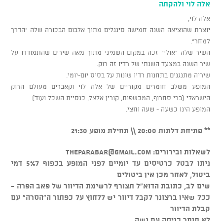
אלה לוי ולהקתה
אלה לוי,
יוצרת שהוציאה השנה חמישה סינגלים מתוך אלבום הבכורה שלה "הדרך
למחר".
השיר שלה "אולי" זכה במקום השמיני מתוך מאה שירים שהתמודדו על
שיר השנה במצעד השנתי של רדיו זה רוק.
שיריה מתנגנים בתחנות רדיו שונות על בסיס יום-יומי.
המופע משלב חומרים מקוריים של אלה לוי וקאברים מעולם הרוק
הישראלי (ברי סחרוף, המכשפות, קורין אלאל, כנסיית השכל ועוד)
המופע הינו כשעה - שעה וחצי.
** פתיחת דלתות 20:00 \\ תחילת מופע 21:30
לשאלות ובירורים:
theparabar@gmail.com
ניתן לבטל כרטיסים עד יומיים לפני המופע בכפוף ל5% דמי
ביטול, לאחר מכן אין ביטולים
שים לב, כתובת הדוא"ל תצורף לרשימת הדיוור של פאב הפרה -
ככל שאין ברצונך לקבל דיוור יש ללחוץ על כפתור ה"הסרה" עם
קבלת הדיוור
לא תותר כניסה עם נשק