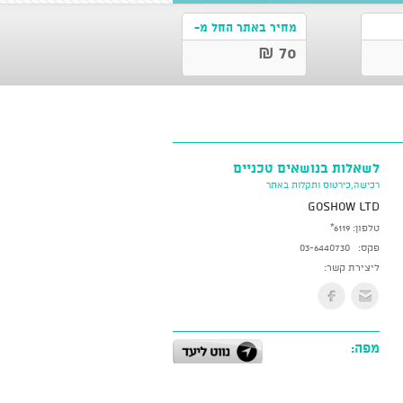
מחיר באתר החל מ-
70 ₪
לשאלות בנושאים טכניים
רכישה,כירטוס ותקלות באתר
GoShow LTD
טלפון:
*6119
פקס:
03-6440730
ליצירת קשר:
מפה: