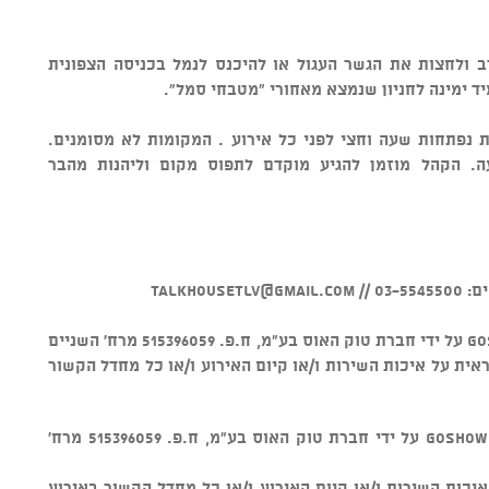
ערב ולחצות את הגשר העגול או להיכנס לנמל בכניסה הצפונית
מיד ימינה לחניון שנמצא מאחורי "מטבחי סמל".
ת נפתחות שעה וחצי לפני כל אירוע . המקומות לא מסומנים.
. הקהל מוזמן להגיע מוקדם לתפוס מקום וליהנות מהבר
0 //
talkhousetlv@gmail.com
• מוצר זה נמכר באמצעות מערכת GOSHOW על ידי חברת טוק האוס בע"מ, ח.פ. 515396059 מרח' השניים
ם. חברת GOSHOW אינה אחראית על איכות השירות ו/או קיום האירוע ו/או כל מחדל הקשור
v מוצר זה נמכר באמצעות מערכת GOSHOW על ידי חברת טוק האוס בע"מ, ח.פ. 515396059 מרח'
חראית על איכות השירות ו/או קיום האירוע ו/או כל מחדל הקשור באירוע