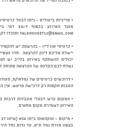
• כתובת המייל של הרוכשים מראש דרך ה
מועד האירוע בכפוף ל-5% דמי ביטול. במידה והביטול מאוחר יותר ניתן לשלוח מייל ל
talkhousetlv@gmail.com
ותוכלו לקב
• כרטיסי און ליין - בהרשמה יש להקפיד
יישלח אליכם לינק להרצאה . חדר הצפיי
יכולים להשתתף באירוע בלייב יש לפ
נשלח לכם הקלטה של ההרצאה פתוחה לצפייה 
• לרוכשים כרטיסים של גמלאי/ת, סטודנ
הטבות תקפות רק לרכישה מראש. אין הנ
• המקום נגיש לבעלי מוגבלות לרבות כ
האירוע לשמירת מקום מתאים.
בצפון מזרח נמל ת"א, על גדות נחל הירק