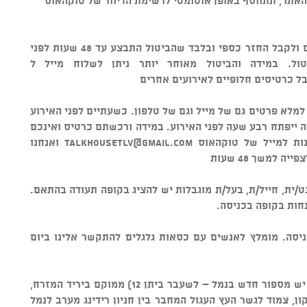
אתר, תתווסף באופן אוטומטי לרשימת הדיוור של טוקהאוס
• מדיניות ביטולים - ניתן לבטל כרטיסים ולקבל החזר כספי ובלבד שהביטול התבצע עד 48 שעות לפני
ל כרטיסים חלופיים לאירועים אחרים
 למלא פרטים גם של מייל וגם של טלפון. כשעתיים לפני האירוע
ה ייפתח רבע שעה לפני האירוע. במידה ורכשתם כרטיס ואינכם
נות למייל של טוקהאוס
talkhousetlv@gmail.com
ואנחנו
למשך 48 שעות
ט/ית, חייל/ת, בעל/ת מוגבלות יש להציג בקופה תעודה בהתאם.
חות בקופה בכניסה.
ניסה. מומלץ לאנשים עם כסאות גלגלים להתקשר אלינו ביום
• מיקום - טוקהאוס ביתן 34א (שימו לב יש מספור חדש בנמל – לשעבר ביתן 12) ממוקם ביריד המזרח,
ון, צמוד לגשר העץ העגול המחבר בין חניון רידינג מערב לנמל