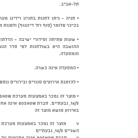
תל-אביב.
• חניה - ניתן לחנות בחניון רידינג מ
בכיכר פלומר (סוף רח' דיזנגוף) ולפנות 
• שעות פתיחה וסידורי ישיבה - הדלתו
ההושבה היא בשולחנות לפי סדר הגעה
והמסעדה.
• המסעדה אינה כשרה.
• להזמנת אירועים סגורים ובירורים נוספים: 3-5545500
14/5, גבעתיי
באירוע מושא מוצר זה
השניים 14/5, גבעתיים
v חברת GOSHOW אינה א