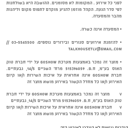
לפני כל אירוע . המקומות לא מסומנים. ההושבה היא בשולחנות
לפי סדר הגעה. הקהל מוזמן להגיע מוקדם לתפוס מקום וליהנות
מהבר והמסעדה.
• המסעדה אינה כשרה.
• להזמנת אירועים סגורים ובירורים נוספים: 03-5545500 //
talkhousetlv@gmail.com
• מוצר זה נמכר באמצעות מערכת GOSHOW על ידי חברת טוק
האוס בע"מ, ח.פ. 515396059 מרח' השניים 14/5, גבעתיים.
חברת GOSHOW אינה אחראית על איכות השירות ו/או קיום
האירוע ו/או כל מחדל הקשור באירוע מושא מוצר זה
v מוצר זה נמכר באמצעות מערכת GOSHOW על ידי חברת
טוק האוס בע"מ, ח.פ. 515396059 מרח' השניים 14/5, גבעתיים
v חברת GOSHOW אינה אחראית על איכות השירות ו/או קיום
האירוע ו/או כל מחדל הקשור באירוע מושא מוצר זה
הגדרות נגישות לא הוגדרו לאירוע הזה.