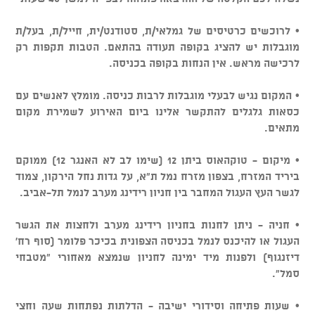
• לרוכשים כרטיסים של גמלאי/ת, סטודנט/ית, חייל/ת, בעל/ת
מוגבלות יש להציג בקופה תעודה בהתאם. הטבות תקפות רק
לרכישה מראש. אין הנחות בקופה בכניסה.
• המקום נגיש לבעלי מוגבלות לרבות כניסה. מומלץ לאנשים עם
כסאות גלגלים להתקשר אלינו ביום האירוע לשמירת מקום
מתאים.
• מיקום - טוקהאוס ביתן 12 (שימו לב לא האנגר 12) ממוקם
ביריד המזרח, בצפון מזרח נמל ת"א, על גדות נחל הירקון, צמוד
לגשר העץ העגול המחבר בין חניון רידינג מערב לנמל תל-אביב.
• חניה - ניתן לחנות בחניון רידינג מערב ולחצות את הגשר
העגול או להיכנס לנמל בכניסה הצפונית בכיכר פלומר (סוף רח'
דיזנגוף) ולפנות מיד ימינה לחניון שנמצא מאחורי "מטבחי
סמל".
• שעות פתיחה וסידורי ישיבה - הדלתות נפתחות שעה וחצי