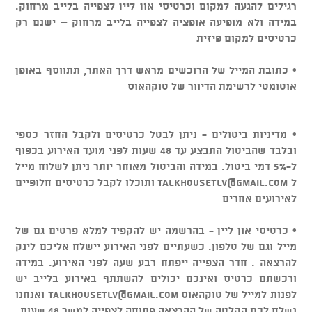
רגילים להגעה למקום וכרטיסי און ליין לצפייה בלייב מרחוק.
במידה ולא מופיעה אופציה לצפייה בלייב מרחוק – ישנם רק
כרטיסים למקום פיזית
• כתובת המייל של הרוכשים מראש דרך האתר, תתווסף באופן
אוטומטי לרשימת הדיוור של טוקהאוס
• מדיניות ביטולים - ניתן לבטל כרטיסים ולקבל החזר כספי
ובלבד שהביטול התבצע עד 48 שעות לפני מועד האירוע בכפוף
ל-5% דמי ביטול. במידה והביטול מאוחר יותר ניתן לשלוח מייל
ל
talkhousetlv@gmail.com
ותוכלו לקבל כרטיסים חלופיים
לאירועים אחרים
• כרטיסי און ליין - בהרשמה יש להקפיד למלא פרטים גם של
מייל וגם של טלפון. כשעתיים לפני האירוע יישלח אליכם לינק
להרצאה . חדר הצפייה ייפתח רבע שעה לפני האירוע. במידה
ורכשתם כרטיס ואינכם יכולים להשתתף באירוע בלייב יש
לפנות למייל של טוקהאוס
talkhousetlv@gmail.com
ואנחנו
נשלח לכם הקלטה של ההרצאה פתוחה לצפייה למשך 48 שעות