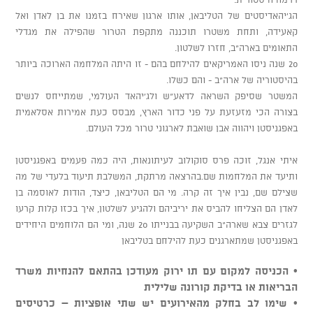
הג'יהאדיסטים של הטליבאן, אותו ארגון שאירח בזמנו את בן לאדן ואל
קאעידה, ותחת משטרו תוכננה מתקפת הטרור שהפילה את מגדלי
התאומים בארה"ב, חזרו לשלטון.
20 שנה ניסו האמריקאים להילחם בהם - זו היתה המלחמה הארוכה ביותר
בהיסטוריה של ארה"ב - והם כשלו.
המשטר שסיפק השראה לדאע"ש ולג'יהאד העולמי, שמתייחס לנשים
בצורה הכי מזעזעת על פני כדור הארץ, מבסס כעת אמירות אסלאמית
באפגניסטן ויהווה אבן שואבת לארגוני טרור מכל העולם.
איתי אנגל, זוכה פרס סוקולוב לעיתונאות, היה כמה פעמים באפגניסטן
ותיעד את המלחמות שם.בהרצאה מרתקת, המשלבת תיעוד בלעדי של מה
שצילם שם, נבין איך זה קרה. מי הם הטליבאן, כיצד, הודות לאוסמה בן
לאדן הם הצליחו להביס את יריביהם ולהגיע לשלטון, איך בכזו קלות קרעו
לגזרים צבא שארה"ב השקיעה בבנייתו 20 שנה, ומי הם הלוחמים היחידים
באפגניסטן שמתארגנים כעת להילחם בטליבאן
• הכניסה למקום עם תו ירוק מעודכן בהתאם להנחיות משרד
הבריאות או בדיקת קורונה שלילית
• שימו לב בחלק מהאירועים יש שתי אופציות – כרטיסים