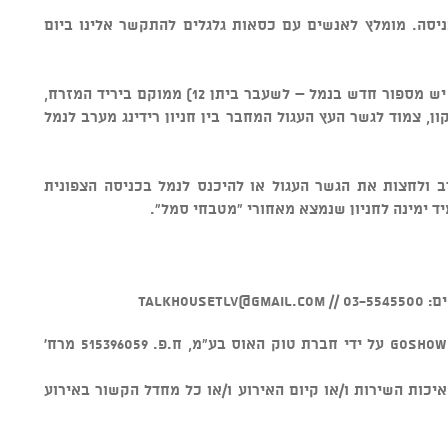
ניסה. מומלץ לאנשים עם כסאות גלגלים להתקשר אלינו ביום
• מיקום - טוקהאוס ביתן 34א (שימו לב יש מספור חדש בנמל – לשעבר ביתן 12) ממוקם ביריד המזרח,
ון, צמוד לגשר העץ העגול המחבר בין חניון רידינג מערב לנמל
ערב ולחצות את הגשר העגול או להיכנס לנמל בכניסה הצפונית
מיד ימינה לחניון שנמצא מאחורי "מטבחי סמל".
0 //
talkhousetlv@gmail.com
v מוצר זה נמכר באמצעות מערכת GOSHOW על ידי חברת טוק האוס בע"מ, ח.פ. 515396059 מרח'
חראית על איכות השירות ו/או קיום האירוע ו/או כל מחדל הקשור באירוע