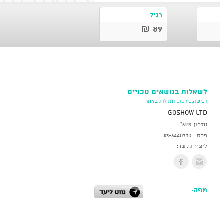
רגיל
89 ₪
לשאלות בנושאים טכניים
רכישה,כירטוס ותקלות באתר
GoShow LTD
טלפון:
*6119
פקס:
03-6440730
ליצירת קשר:
מפה: