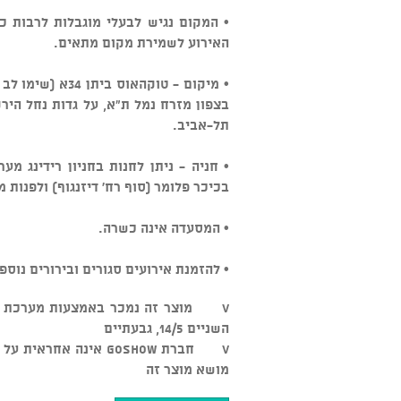
• המקום נגיש לבעלי מוגבלות לרבות כ
האירוע לשמירת מקום מתאים.
בצפון מזרח נמל ת"א, על גדות נחל הירק
תל-אביב.
• חניה - ניתן לחנות בחניון רידינג מ
בכיכר פלומר (סוף רח' דיזנגוף) ולפנות 
• המסעדה אינה כשרה.
• להזמנת אירועים סגורים ובירורים נוספים: 3-5545500
השניים 14/5, גבעתיים
v חברת GOSHOW אינה א
מושא מוצר זה