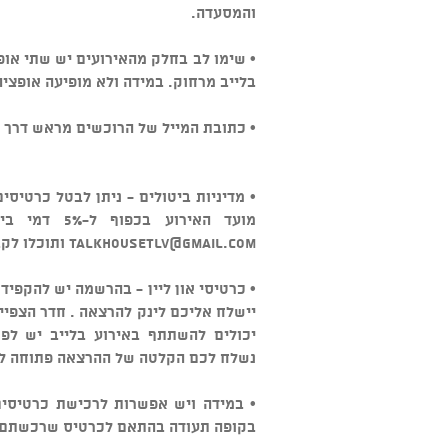
והמסעדה.
• שימו לב בחלק מהאירועים יש שתי אופצ
בלייב מרחוק. במידה ולא מופיעה אופציה
• כתובת המייל של הרוכשים מראש דרך ה
מועד האירוע בכפוף ל-5% דמי ביטול. במידה והביטול מאוחר יותר ניתן לשלוח מייל ל
talkhousetlv@gmail.com
ותוכלו לקב
• כרטיסי און ליין - בהרשמה יש להקפיד
יישלח אליכם לינק להרצאה . חדר הצפיי
יכולים להשתתף באירוע בלייב יש לפ
נשלח לכם הקלטה של ההרצאה פתוחה לצפייה 
• במידה ויש אפשרות לרכישת כרטיסים 
בקופה תעודה בהתאם לכרטיס שרכשתם. 