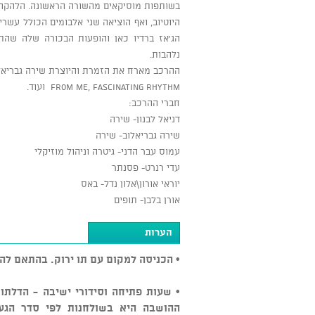
בשותפות מוסיקאים מהשורה הראשונה. הלהקה 
היוטיוב, ואף הוציאה שני אלבומים הכולל עשרי
הג’אז ברדיו כאן והופעות הבכורה שלה שהתק
נלהבות.
from me, Fascinating rhythm ועוד.
חברי ההרכב:
דניאל לבנון- שירה
שירה גבריאלוב- שירה
עמוס עבר הדני- גיטרה וניהול מוזיקלי
עדי רנרט- פסנתר
יוראי אורון\אלון נדל- באס
אורן בלבן- תופים
הערות
• הכניסה למקום עם תו ירוק. בהתאם לה
• שעות פתיחה וסידורי ישיבה - הדלתו
ההושבה היא בשולחנות לפי סדר הגעה