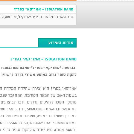
Isolation band - אמריקאי בפריז
טוקהאוס, תל אביב-יפו 18/12/2021 בשעה 21:00
אודות האירוע
Isolation band - אמריקאי בפריז
בהופעה "אמריקאי בפריז"
-The Isolation Band
להקת סופר גרוב במופע משירי ג'ורג' גרשווין
אמריקאי בפריז היא יצירה שהלחין המלחין היה
בשנות ה-20 של המאה הקודמת. המחזמר
you can get it, Someone to Watch over Me.
 necessarily so, A foggy day Summertime.
The isolation bandהיא להק