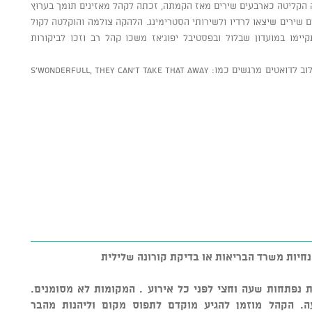
הקליטה כארבעים שירים מאז הקמתה, זכתה לקהל מאזינים תומך בערוץ
ם שירים שיצאו לרדיו ולשירותי הסטרימינג. הלהקה צולמה והוקלטה לקול
יימו במועדון שבלול ובפסטיבל יפוג’אז משכו קהל רב וזכו לביקורות
ההרכב מארח את הזמרת והיוצרת שירה גבריאלוב לדואטים מרגשים כמו: S’wonderfull, They Can’t take that away
נחיות משרד הבריאות או בדיקת קורונה שלילית
ת נפתחות שעה וחצי לפני כל אירוע . המקומות לא מסומנים.
. הקהל מוזמן להגיע מוקדם לתפוס מקום וליהנות מהבר