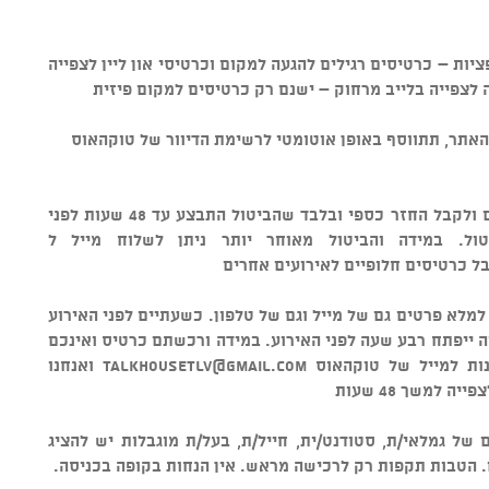
יות – כרטיסים רגילים להגעה למקום וכרטיסי און ליין לצפייה
 לצפייה בלייב מרחוק – ישנם רק כרטיסים למקום פיזית
אתר, תתווסף באופן אוטומטי לרשימת הדיוור של טוקהאוס
• מדיניות ביטולים - ניתן לבטל כרטיסים ולקבל החזר כספי ובלבד שהביטול התבצע עד 48 שעות לפני
ל כרטיסים חלופיים לאירועים אחרים
 למלא פרטים גם של מייל וגם של טלפון. כשעתיים לפני האירוע
ה ייפתח רבע שעה לפני האירוע. במידה ורכשתם כרטיס ואינכם
נות למייל של טוקהאוס
talkhousetlv@gmail.com
ואנחנו
למשך 48 שעות
של גמלאי/ת, סטודנט/ית, חייל/ת, בעל/ת מוגבלות יש להציג
הטבות תקפות רק לרכישה מראש. אין הנחות בקופה בכניסה.