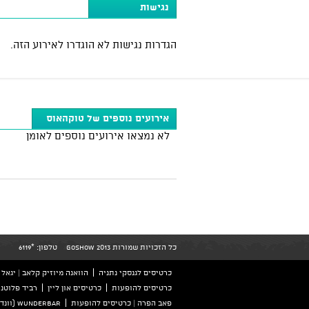
נגישות
הגדרות נגישות לא הוגדרו לאירוע הזה.
אירועים נוספים של טוקהאוס
לא נמצאו אירועים נוספים לאומן
כל הזכויות שמורות GoShow 2013
טלפון:
*6119
כרטיסים לגנסקי נתניה
הוואנה מיוזיק קלאב | יגאל אלון 126 ת
כרטיסים להופעות
כרטיסים און ליין
רביד פלוטני
פאב הפרה | כרטיסים להופעות
wunderbar (וונדרבר) הזמנת כרטיסים