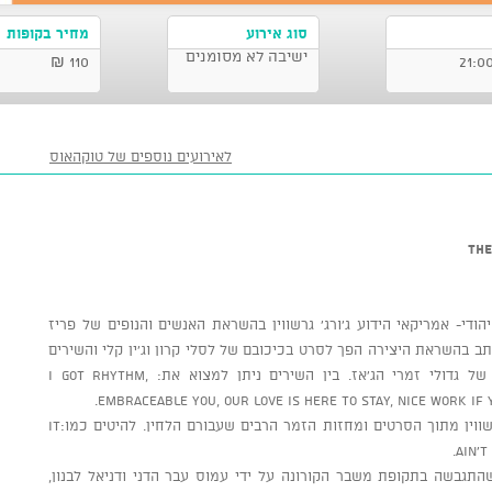
סוג אירוע
מחיר בקופות
ישיבה לא מסומנים
110 ₪
לאירועים נוספים של טוקהאוס
ודי- אמריקאי הידוע ג’ורג’ גרשווין בהשראת האנשים והנופים של פריז
 שנכתב בהשראת היצירה הפך לסרט בכיכובם של לסלי קרון וג’ין קלי והשירים
מתוכו הפכו ללהיטים גדולים וזכו לביצועים של גדולי זמרי הג’אז. בין השירים ניתן למצוא את: I got rhythm,
Embraceable you, Our love is here to stay, Nice Work if 
כמו כן משולבים במופע שירים נוספים של גרשווין מתוך הסרטים ומחזות הזמר הרבים שעבורם הלחין. להיטים כמו:It
ain’t
ת סופר גרופ שהתגבשה בתקופת משבר הקורונה על ידי עמוס עבר הדני ודניאל לבנון,