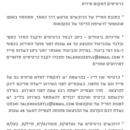
כרטיסים למקום פיזית
* כתובת המייל של הרוכשים מראש דרך האתר, תתווסף באופן
אוטומטי לרשימת הדיוור של טוקהאוס
* מדיניות ביטולים - ניתן לבטל כרטיסים ולקבל החזר כספי
ובלבד שהביטול התבצע עד 48 שעות לפני מועד האירוע בכפוף
ל-5% דמי ביטול. במידה והביטול מאוחר יותר ניתן לשלוח מייל
ל
talkhousetlv@gmail.com
ותוכלו לקבל כרטיסים חלופיים
לאירועים אחרים
* כרטיסי און ליין - בהרשמה יש להקפיד למלא פרטים גם של
מייל וגם של טלפון. כשעתיים לפני האירוע יישלח אליכם לינק
להרצאה . חדר הצפייה ייפתח רבע שעה לפני האירוע. במידה
ורכשתם כרטיס ואינכם יכולים להשתתף באירוע בלייב יש
לפנות למייל של טוקהאוס
talkhousetlv@gmail.com
ואנחנו
נשלח לכם הקלטה של ההרצאה פתוחה לצפייה למשך 48 שעות
* לרוכשים כרטיסים של גמלאי/ת, סטודנט/ית, חייל/ת, בעל/ת