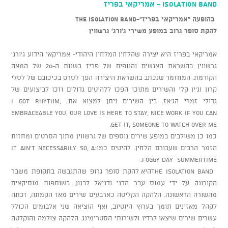
Isolation band - אמריקאי בפריז
בהופעה "אמריקאי בפריז"
-The Isolation Band
להקת סופר גרוב במופע משירי ג'ורג' גרשווין
אמריקאי בפריז היא יצירה שהלחין המלחין היהודי- אמריקאי הידוע ג’ורג’
גרשווין בהשראת האנשים והנופים של פריז בשנות ה-20 של המאה
הקודמת. המחזמר שנכתב בהשראת היצירה הפך לסרט בכיכובם של לסלי
קרון וג’ין קלי והשירים מתוכו הפכו ללהיטים גדולים וזכו לביצועים של
גדולי זמרי הג’אז. בין השירים ניתן למצוא את: I got rhythm,
Embraceable you, Our love is here to stay, Nice Work if you can
get it, Someone to Watch over Me.
כמו כן משולבים במופע שירים נוספים של גרשווין מתוך הסרטים ומחזות
הזמר הרבים שעבורם הלחין. להיטים כמו:It ain’t necessarily so, A
foggy day Summertime.
The isolation bandהיא להקת סופר גרופ שהתגבשה בתקופת משבר
הקורונה על ידי עמוס עבר הדני ודניאל לבנון, בשותפות מוסיקאים
מהשורה הראשונה. הלהקה הקליטה כארבעים שירים מאז הקמתה, זכתה
לקהל מאזינים תומך בערוץ היוטיוב, ואף הוציאה שני אלבומים הכולל
עשרים שירים שיצאו לרדיו ולשירותי הסטרימינג. הלהקה צולמה והוקלטה