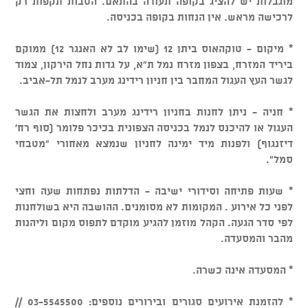
מוגבלות יש להציג בקופה תעודה בהתאם. הטבות תקפות רק
לרכישה מראש. אין הנחות בקופה בכניסה.
* מיקום - טוקהאוס ביתן 12 (שימו לב לא האנגר 12) ממוקם
ביריד המזרח, בצפון מזרח נמל ת"א, על גדות נחל הירקון, צמוד
לגשר העץ העגול המחבר בין חניון רידינג מערב לנמל תל-אביב.
* חניה - ניתן לחנות בחניון רידינג מערב ולחצות את הגשר
העגול או להיכנס לנמל בכניסה הצפונית בכיכר פלומר (סוף רח'
דיזנגוף) ולפנות מיד ימינה לחניון שנמצא מאחורי "מטבחי
סמל".
* שעות פתיחה וסידורי ישיבה - הדלתות נפתחות שעה וחצי
לפני כל אירוע . המקומות לא מסומנים. ההושבה היא בשולחנות
לפי סדר הגעה. הקהל מוזמן להגיע מוקדם לתפוס מקום וליהנות
מהבר והמסעדה.
* המסעדה אינה כשרה.
* להזמנת אירועים סגורים ובירורים נוספים: 03-5545500 //