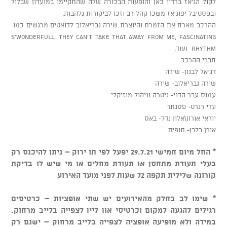
לקול הג’אז ברדיו כאן והופעות הבכורה שלה שהתקיימו במועדון שבלול
ובפסטיבל יפוג’אז משכו קהל רב וזכו לביקורות נלהבות.
ההרכב מארח את הזמרת והיוצרת שירה גבריאלוב לדואטים מרגשים כמו:
S’wonderfull, They Can’t take that away from me, Fascinating
rhythm ועוד.
חברי ההרכב:
דניאל לבנון- שירה
שירה גבריאלוב- שירה
עמוס עבר הדני- גיטרה וניהול מוזיקלי
עדי רנרט- פסנתר
יוראי אורון\אלון נדל- באס
אורן בלבן- תופים
* החל מיום חמישי 29.7.21 יפעל לפי תו ירוק – ניתן להיכנס רק
בעלי תעודת מתחסן או תעודת מחלים או מי שיש לו בדיקת
קורונה שלילית תקפה 72 שעות לפני מועד האירוע
* שימו לב בחלק מהאירועים יש שתי אופציות – כרטיסים
רגילים להגעה למקום וכרטיסי און ליין לצפייה בלייב מרחוק.
במידה ולא מופיעה אופציה לצפייה בלייב מרחוק – ישנם רק