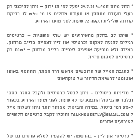
* החל מיום חמישי 29.7.21 יפעל לפי תו ירוק – ניתן להיכנס רק
בעלי תעודת מתחסן או תעודת מחלים או מי שיש לו בדיקת
קורונה שלילית תקפה 72 שעות לפני מועד האירוע
* שימו לב בחלק מהאירועים יש שתי אופציות – כרטיסים
רגילים להגעה למקום וכרטיסי און ליין לצפייה בלייב מרחוק.
במידה ולא מופיעה אופציה לצפייה בלייב מרחוק – ישנם רק
כרטיסים למקום פיזית
* כתובת המייל של הרוכשים מראש דרך האתר, תתווסף באופן
אוטומטי לרשימת הדיוור של טוקהאוס
* מדיניות ביטולים - ניתן לבטל כרטיסים ולקבל החזר כספי
ובלבד שהביטול התבצע עד 48 שעות לפני מועד האירוע בכפוף
ל-5% דמי ביטול. במידה והביטול מאוחר יותר ניתן לשלוח מייל
ל
talkhousetlv@gmail.com
ותוכלו לקבל כרטיסים חלופיים
לאירועים אחרים
* כרטיסי און ליין - בהרשמה יש להקפיד למלא פרטים גם של