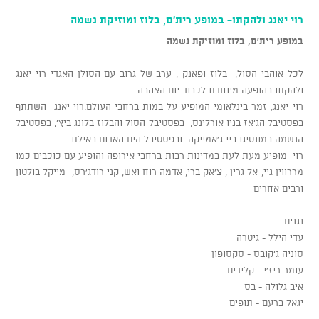
רוי יאנג ולהקתו- במופע רית'ם, בלוז ומוזיקת נשמה
במופע רית'ם, בלוז ומוזיקת נשמה
לכל אוהבי הסול, בלוז ופאנק , ערב של גרוב עם הסולן האגדי רוי יאנג
ולהקתו בהופעה מיוחדת לכבוד יום האהבה.
רוי יאנג, זמר בינלאומי המופיע על במות ברחבי העולם.רוי יאנג השתתף
בפסטיבל הג’אז בניו אורלינס, בפסטיבל הסול והבלוז בלונג ביץ’, בפסטיבל
הנשמה במונטיגו ביי ג’אמייקה ובפסטיבל הים האדום באילת.
רוי מופיע מעת לעת במדינות רבות ברחבי אירופה והופיע עם כוכבים כמו
מררווין גיי, אל גרין , צ’אק ברי, אדמה רוח ואש, קני רודג’רס, מייקל בולטון
ורבים אחרים
נגנים:
עדי הילל - גיטרה
סוניה ג’קובס - סקסופון
עומר ריז’י - קלידים
איב גלולה - בס
יגאל ברעם - תופים