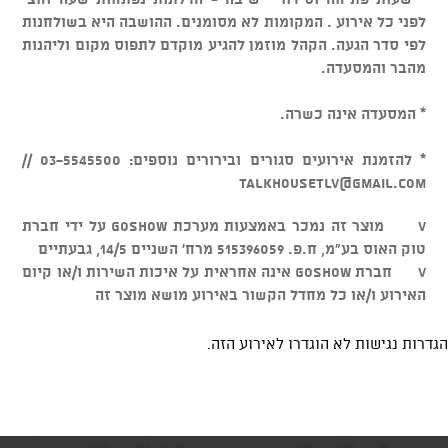
לפני כל אירוע . המקומות לא מסומנים. ההושבה היא בשולחנות
לפי סדר הגעה. הקהל מוזמן להגיע מוקדם לתפוס מקום וליהנות
מהבר והמסעדה.
* המסעדה אינה כשרה.
* להזמנת אירועים סגורים ובירורים נוספים: 03-5545500 //
talkhousetlv@gmail.com
v מוצר זה נמכר באמצעות מערכת GOSHOW על ידי חברת
טוק האוס בע"מ, ח.פ. 515396059 מרח' השניים 14/5, גבעתיים
v חברת GOSHOW אינה אחראית על איכות השירות ו/או קיום
האירוע ו/או כל מחדל הקשור באירוע מושא מוצר זה
הגדרות נגישות לא הוגדרו לאירוע הזה.