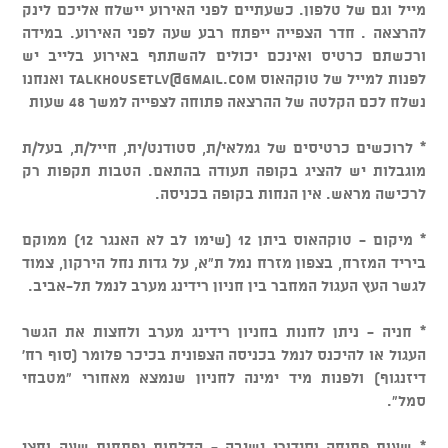
מייל וגם של טלפון. כשעתיים לפני האירוע יישלח אליכם לינק
להרצאה . חדר הצפייה ייפתח רבע שעה לפני האירוע. במידה
ורכשתם כרטיס ואינכם יכולים להשתתף באירוע בלייב יש
לפנות למייל של טוקהאוס
talkhousetlv@gmail.com
ואנחנו
נשלח לכם הקלטה של ההרצאה פתוחה לצפייה למשך 48 שעות
* לרוכשים כרטיסים של גמלאי/ת, סטודנט/ית, חייל/ת, בעל/ת
מוגבלות יש להציג בקופה תעודה בהתאם. הטבות תקפות רק
לרכישה מראש. אין הנחות בקופה בכניסה.
* מיקום - טוקהאוס ביתן 12 (שימו לב לא האנגר 12) ממוקם
ביריד המזרח, בצפון מזרח נמל ת"א, על גדות נחל הירקון, צמוד
לגשר העץ העגול המחבר בין חניון רידינג מערב לנמל תל-אביב.
* חניה - ניתן לחנות בחניון רידינג מערב ולחצות את הגשר
העגול או להיכנס לנמל בכניסה הצפונית בכיכר פלומר (סוף רח'
דיזנגוף) ולפנות מיד ימינה לחניון שנמצא מאחורי "מטבחי
סמל".
* שעות פתיחה וסידורי ישיבה - הדלתות נפתחות שעה וחצי