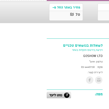
מחיר באתר החל מ-
70 ₪
לשאלות בנושאים טכניים
רכישה,כירטוס ותקלות באתר
GoShow LTD
טלפון:
*6119
פקס:
03-6440730
ליצירת קשר:
מפה: