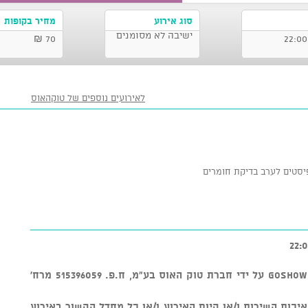
סוג אירוע
מחיר בקופות
ישיבה לא מסומנים
70 ₪
לאירועים נוספים של טוקהאוס
יסטים לערב בדיקת חומרים
v מוצר זה נמכר באמצעות מערכת GOSHOW על ידי חברת טוק האוס בע"מ, ח.פ. 515396059 מרח'
חראית על איכות השירות ו/או קיום האירוע ו/או כל מחדל הקשור באירוע