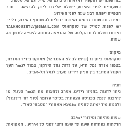
בהרשמה יש להקפיד למלא פרטים גם של מייל וגם של טלפון.
כשעתיים לפני האירוע יישלח אליכם לינק להרצאה . חדר
הצפייה ייפתח רבע שעה לפני האירוע
במידה ורכשתם כרטיס ואינכם יכולים להשתתף באירוע בלייב
יש לפנות למייל של טוקהאוס
talkhousetlv@gmail.com
ואנחנו נשלח לכם הקלטה של ההרצאה פתוחה לצפייה למשך 48
שעות
מיקום
טוקהאוס ביתן 12 (שימו לב לא האנגר 12) ממוקם ביריד המזרח,
בצפון מזרח נמל ת"א, על גדות נחל הירקון, צמוד לגשר העץ
העגול המחבר בין חניון רידינג מערב לנמל תל-אביב.
חניה
ניתן לחנות בחניון רידינג מערב ולחצות את הגשר העגול או
להיכנס לנמל בכניסה הצפונית בכיכר פלומר (סוף רח' דיזנגוף)
ולפנות מיד ימינה לחניון שנמצא מאחורי "מטבחי סמל".
שעות פתיחה וסידורי ישיבה
הדלתות נפתחות שעה עד שעה וחצי לפני כל אירוע . המקומות