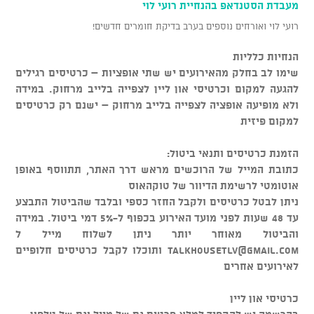
מעבדת הסטנדאפ בהנחיית רועי לוי
רועי לוי ואורחים נוספים בערב בדיקת חומרים חדשים!
הנחיות כלליות
שימו לב בחלק מהאירועים יש שתי אופציות – כרטיסים רגילים
להגעה למקום וכרטיסי און ליין לצפייה בלייב מרחוק. במידה
ולא מופיעה אופציה לצפייה בלייב מרחוק – ישנם רק כרטיסים
למקום פיזית
הזמנת כרטיסים ותנאי ביטול:
כתובת המייל של הרוכשים מראש דרך האתר, תתווסף באופן
אוטומטי לרשימת הדיוור של טוקהאוס
ניתן לבטל כרטיסים ולקבל החזר כספי ובלבד שהביטול התבצע
עד 48 שעות לפני מועד האירוע בכפוף ל-5% דמי ביטול. במידה
והביטול מאוחר יותר ניתן לשלוח מייל ל
talkhousetlv@gmail.com
ותוכלו לקבל כרטיסים חלופיים
לאירועים אחרים
כרטיסי און ליין