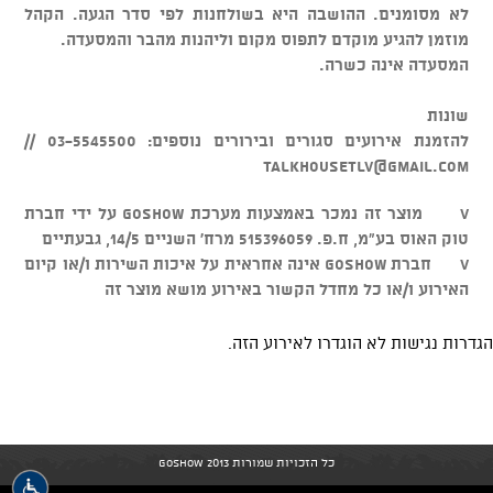
לא מסומנים. ההושבה היא בשולחנות לפי סדר הגעה. הקהל
מוזמן להגיע מוקדם לתפוס מקום וליהנות מהבר והמסעדה.
המסעדה אינה כשרה.
שונות
להזמנת אירועים סגורים ובירורים נוספים: 03-5545500 //
talkhousetlv@gmail.com
v מוצר זה נמכר באמצעות מערכת GOSHOW על ידי חברת
טוק האוס בע"מ, ח.פ. 515396059 מרח' השניים 14/5, גבעתיים
v חברת GOSHOW אינה אחראית על איכות השירות ו/או קיום
האירוע ו/או כל מחדל הקשור באירוע מושא מוצר זה
הגדרות נגישות לא הוגדרו לאירוע הזה.
כל הזכויות שמורות GoShow 2013