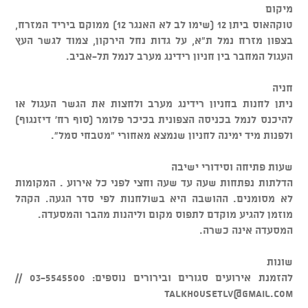
מיקום
טוקהאוס ביתן 12 (שימו לב לא האנגר 12) ממוקם ביריד המזרח,
בצפון מזרח נמל ת"א, על גדות נחל הירקון, צמוד לגשר העץ
העגול המחבר בין חניון רידינג מערב לנמל תל-אביב.
חניה
ניתן לחנות בחניון רידינג מערב ולחצות את הגשר העגול או
להיכנס לנמל בכניסה הצפונית בכיכר פלומר (סוף רח' דיזנגוף)
ולפנות מיד ימינה לחניון שנמצא מאחורי "מטבחי סמל".
שעות פתיחה וסידורי ישיבה
הדלתות נפתחות שעה עד שעה וחצי לפני כל אירוע . המקומות
לא מסומנים. ההושבה היא בשולחנות לפי סדר הגעה. הקהל
מוזמן להגיע מוקדם לתפוס מקום וליהנות מהבר והמסעדה.
המסעדה אינה כשרה.
שונות
להזמנת אירועים סגורים ובירורים נוספים: 03-5545500 //
talkhousetlv@gmail.com