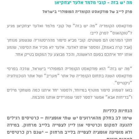
מה יש בזה - קובי מלמד אלעד יצחקיאן
פרק לייב של פודקאסט הקומדיה הפופולרי בישראל
פודקאסט הקומדיה ״מה יש בזה״ של קובי מלמד ואלעד יצחקיאן מגיע
ל״טוקהאוס״ לפרק לייב!
חוקי הפורמט הם פשוטים: קובי מביא סיפור מההיסטוריה שנשמע מגוחך
(אבל קרה באמת), ומספר אותו לאלעד. אלעד לא מכיר את הסיפור, שומע
אותו יחד איתכם בפעם הראשונה, והכל מבוצע על המקום בטייק אחד.
״מה יש בזה״ הוא פודקאסט הקומדיה הפופולרי בישראל, שזכה בפרסי
פודקאסט השנה בתחום הקומדיה של אתר ״מעריב״ ושל אתר הטכנולוגיה
״גיקטיים״.
בואו לשמוע סיפור מוטרף במיוחד, ולספור יחד איתנו כמה משחקי מילים
ו״בדיחות אבא״ אפשר לספר לפני שמורידים אותנו מהבמה.
הנחיות כלליות
שימו לב בחלק מהאירועים יש שתי אופציות – כרטיסים רגילים
להגעה למקום וכרטיסי און ליין לצפייה בלייב מרחוק. במידה
ולא מופיעה אופציה לצפייה בלייב מרחוק – ישנם רק כרטיסים