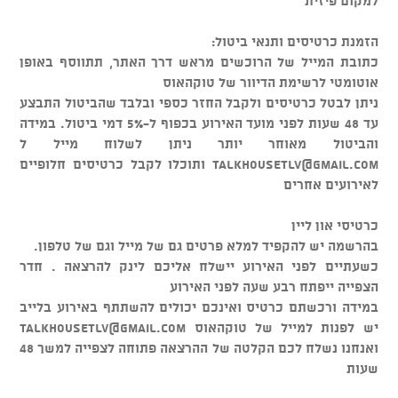
למקום פיזית
הזמנת כרטיסים ותנאי ביטול:
כתובת המייל של הרוכשים מראש דרך האתר, תתווסף באופן
אוטומטי לרשימת הדיוור של טוקהאוס
ניתן לבטל כרטיסים ולקבל החזר כספי ובלבד שהביטול התבצע
עד 48 שעות לפני מועד האירוע בכפוף ל-5% דמי ביטול. במידה
והביטול מאוחר יותר ניתן לשלוח מייל ל
talkhousetlv@gmail.com
ותוכלו לקבל כרטיסים חלופיים
לאירועים אחרים
כרטיסי און ליין
בהרשמה יש להקפיד למלא פרטים גם של מייל וגם של טלפון.
כשעתיים לפני האירוע יישלח אליכם לינק להרצאה . חדר
הצפייה ייפתח רבע שעה לפני האירוע
במידה ורכשתם כרטיס ואינכם יכולים להשתתף באירוע בלייב
יש לפנות למייל של טוקהאוס
talkhousetlv@gmail.com
ואנחנו נשלח לכם הקלטה של ההרצאה פתוחה לצפייה למשך 48
שעות