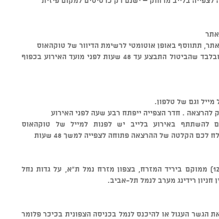
 לצפייה בלייב מרחוק – ישנם רק כרטיסים למקום פיזית
אתר
תר, תתווסף באופן אוטומטי לרשימת הדיוור של טוקהאוס
ניתן לבטל כרטיסים ולקבל החזר כספי ובלבד שהביטול התבצע עד 48 שעות לפני מועד האירוע בכפוף
ייל וגם של טלפון.
ק להרצאה . חדר הצפייה ייפתח רבע שעה לפני האירוע
ם להשתתף באירוע בלייב יש לפנות למייל של טוקהאוס
 לכם הקלטה של ההרצאה פתוחה לצפייה למשך 48 שעות
טוקהאוס ביתן 12 (שימו לב לא האנגר 12) ממוקם ביריד המזרח, בצפון מזרח נמל ת"א, על גדות נחל
 חניון רידינג מערב לנמל תל-אביב.
 את הגשר העגול או להיכנס לנמל בכניסה הצפונית בכיכר פלומר