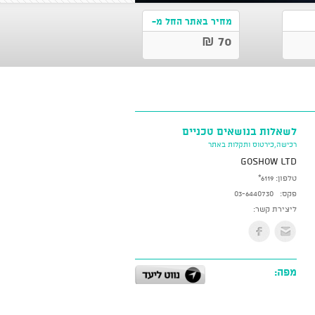
מחיר באתר החל מ-
70 ₪
לשאלות בנושאים טכניים
רכישה,כירטוס ותקלות באתר
GoShow LTD
טלפון:
*6119
פקס:
03-6440730
ליצירת קשר:
מפה: