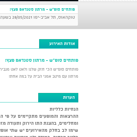
פותחים סופ"ש - מרתון סטנדאפ פצץ!
טוקהאוס, תל אביב-יפו 28/05/2021 בשעה 21:00
אודות האירוע
פותחים סופ"ש - מרתון סטנדאפ פצץ!
פותחים סופ"ש הכי חזק שלנו ולאט לאט מגבירי
מרתון עם מיטב אמני הבית על במה אחת!
הערות
הנחיות כלליות
ההרצאות והמופעים מתקיימים על פי ה
ומחלימים, בהצגת התו הירוק ותעודה מז
שימו לב בחלק מהאירועים יש שתי אופצי