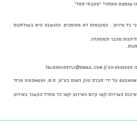
ניון שנמצא מאחורי "מטבחי סמל".
י כל אירוע . המקומות לא מסומנים. ההושבה היא בשולחנות
ליהנות מהבר והמסעדה.
נות.
//
talkhousetlv@gmail.com
v מוצר זה נמכר באמצעות מערכת GOSHOW על ידי חברת טוק האוס בע"מ, ח.פ. 515396059 מרח'
חראית על איכות השירות ו/או קיום האירוע ו/או כל מחדל הקשור באירוע