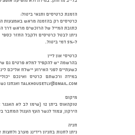
בלייב מרחוק. במידה ולא מופיעה אופציה
הזמנת כרטיסים ותנאי ביטול:
כרטיסים רק בהזמנה מראש באמצעות ה
כתובת המייל של הרוכשים מראש דרך הא
ל-5% דמי ביטול.
כרטיסי און ליין
בהרשמה יש להקפיד למלא פרטים גם של מ
כשעתיים לפני האירוע יישלח אליכם לינ
במידה ורכשתם כרטיס ואינכם יכולי
talkhousetlv@gmail.com
ואנחנו נשלח
מיקום
הירקון, צמוד לגשר העץ העגול המחבר בין
חניה
ניתן לחנות בחניון רידינג מערב ולחצות