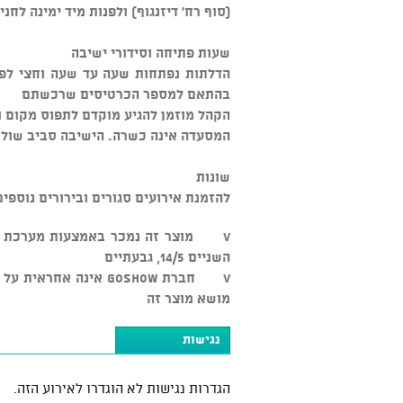
(סוף רח' דיזנגוף) ולפנות מיד ימינה לח
שעות פתיחה וסידורי ישיבה
הדלתות נפתחות שעה עד שעה וחצי לפנ
בהתאם למספר הכרטיסים שרכשתם
הקהל מוזמן להגיע מוקדם לתפוס מקום ו
המסעדה אינה כשרה. הישיבה סביב שולח
שונות
להזמנת אירועים סגורים ובירורים נוספים: 03-5545500 
השניים 14/5, גבעתיים
v חברת GOSHOW אינה א
מושא מוצר זה
נגישות
הגדרות נגישות לא הוגדרו לאירוע הזה.