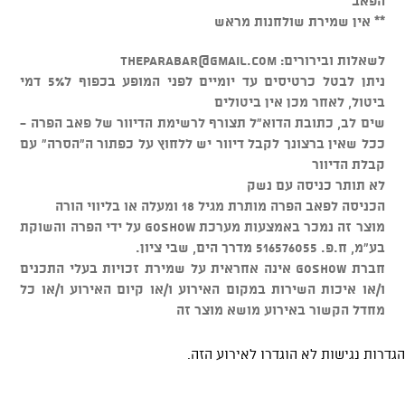
הפאב
** אין שמירת שולחנות מראש
לשאלות ובירורים:
theparabar@gmail.com
ניתן לבטל כרטיסים עד יומיים לפני המופע בכפוף ל5% דמי
ביטול, לאחר מכן אין ביטולים
שים לב, כתובת הדוא"ל תצורף לרשימת הדיוור של פאב הפרה -
ככל שאין ברצונך לקבל דיוור יש ללחוץ על כפתור ה"הסרה" עם
קבלת הדיוור
לא תותר כניסה עם נשק
הכניסה לפאב הפרה מותרת מגיל 18 ומעלה או בליווי הורה
מוצר זה נמכר באמצעות מערכת GOSHOW על ידי הפרה והשוקת
בע"מ, ח.פ. 516576055 מדרך הים, שבי ציון.
חברת GOSHOW אינה אחראית על שמירת זכויות בעלי התכנים
ו/או איכות השירות במקום האירוע ו/או קיום האירוע ו/או כל
מחדל הקשור באירוע מושא מוצר זה
הגדרות נגישות לא הוגדרו לאירוע הזה.