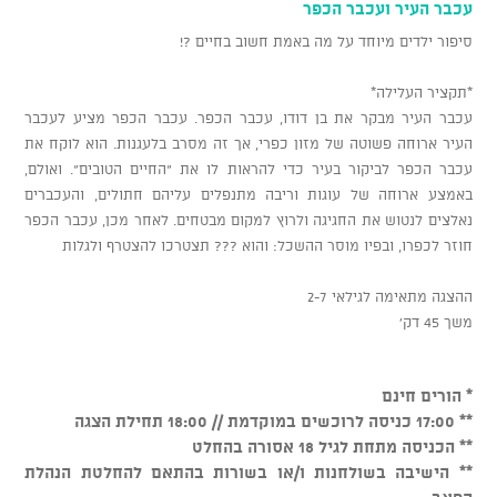
עכבר העיר ועכבר הכפר
סיפור ילדים מיוחד על מה באמת חשוב בחיים ?!
*תקציר העלילה*
עכבר העיר מבקר את בן דודו, עכבר הכפר. עכבר הכפר מציע לעכבר
העיר ארוחה פשוטה של מזון כפרי, אך זה מסרב בלעגנות. הוא לוקח את
עכבר הכפר לביקור בעיר כדי להראות לו את "החיים הטובים". ואולם,
באמצע ארוחה של עוגות וריבה מתנפלים עליהם חתולים, והעכברים
נאלצים לנטוש את החגיגה ולרוץ למקום מבטחים. לאחר מכן, עכבר הכפר
חוזר לכפרו, ובפיו מוסר ההשכל: והוא ??? תצטרכו להצטרף ולגלות
ההצגה מתאימה לגילאי 2-7
משך 45 דק'
* הורים חינם
** 17:00 כניסה לרוכשים במוקדמת // 18:00 תחילת הצגה
** הכניסה מתחת לגיל 18 אסורה בהחלט
** הישיבה בשולחנות ו/או בשורות בהתאם להחלטת הנהלת