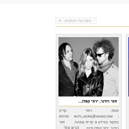
צפה בכל הכתבות
חמי רודנר, ירמי קפלן…
מאת: רותי קריק
|
ruty_kerik@yahoo.com
פורסם
במקור במידע 8 קרית שמונה. חמי
...קרא עוד
רודנר, ירמי קפלן ודנה…