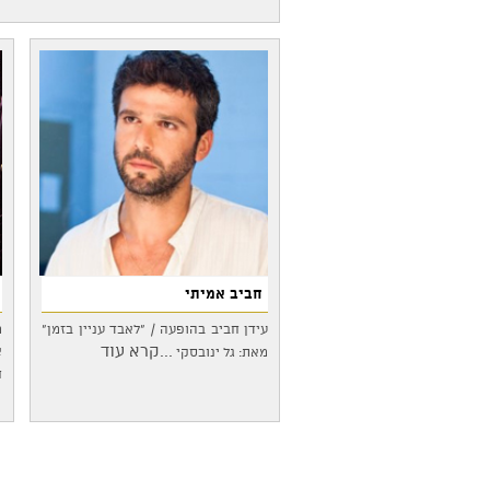
חביב אמיתי
עידן חביב בהופעה / "לאבד עניין בזמן"
מ
...קרא עוד
א
מאת: גל ינובסקי
ח