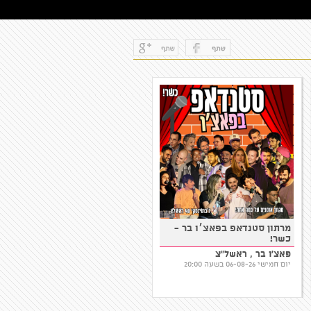
מרתון סטנדאפ בפאצ׳ו בר -
עושים צחוק
כשר!
פאצ'ו בר , ראשל"צ
קומדי בר, תל אביב-יפו
יום חמישי 06-08-26 בשעה 20:00
יום חמישי 09-07-26 בשעה 21:30