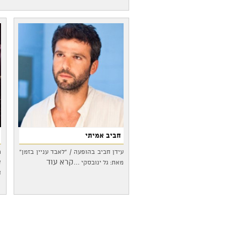
חביב אמיתי
עידן חביב בהופעה / "לאבד עניין בזמן"
מ
...קרא עוד
א
מאת: גל ינובסקי
ח