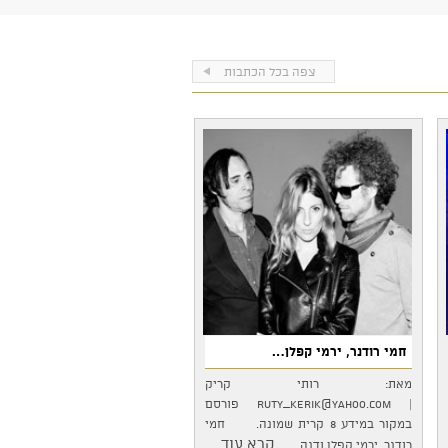
צפה בכל הכתבות
חמי רודנר, ירמי קפלן…
מאת: רותי קריק
|
ruty_kerik@yahoo.com
פורסם
במקור במידע 8 קרית שמונה. חמי
...קרא עוד
רודנר, ירמי קפלן ודנה…