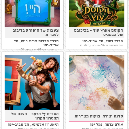
הקוסם מארץ עוץ - בכיכובם
צעצוע של סיפור 5 בדיבוב
של הבאגיס
לעברית
מרכז דוהל, תל אביב-יפו
מרכז תרבות אניס ביפו, תל
אביב-יפו
יום חמישי 13-08-26 בשעה 17:30
יום שישי 14-08-26 בשעה 11:00
הסנדוויץ' הרעב - הצגה של
סדנת יצירה: בועות מציירות
תאטרון הקרון
אולם צדפה, נמל יפו
תיאטרון אלמינא, תל אביב-יפו
יום שבת 15-08-26 בשעה 10:30
יום שבת 15-08-26 בשעה 11:00