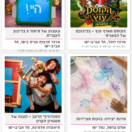
הקוסם מארץ עוץ - בכיכובם
צעצוע של סיפור 5 בדיבוב
של הבאגיס
לעברית
מרכז דוהל, תל אביב-יפו
מרכז תרבות אניס ביפו, תל
אביב-יפו
יום חמישי 13-08-26 בשעה 17:30
יום שישי 14-08-26 בשעה 11:00
הסנדוויץ' הרעב - הצגה של
סדנת יצירה: בועות מציירות
תאטרון הקרון
אולם צדפה, נמל יפו
תיאטרון אלמינא, תל אביב-יפו
יום שבת 15-08-26 בשעה 10:30
יום שבת 15-08-26 בשעה 11:00