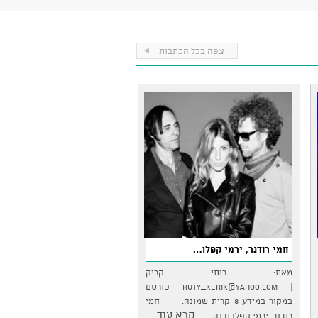
צפה בכל הכתבות
חמי רודנר, ירמי קפלן…
מאת: רותי קריק
|
ruty_kerik@yahoo.com
פורסם
במקור במידע 8 קרית שמונה. חמי
...קרא עוד
רודנר, ירמי קפלן ודנה…