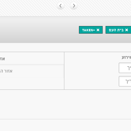
בית העם
+taken
ירוע
אזו
אזור ה