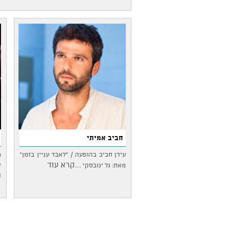
חביב אמיתי
עידן חביב בהופעה / "לאבד עניין בזמן"
מ
...קרא עוד
א
מאת: גל ינובסקי
ח