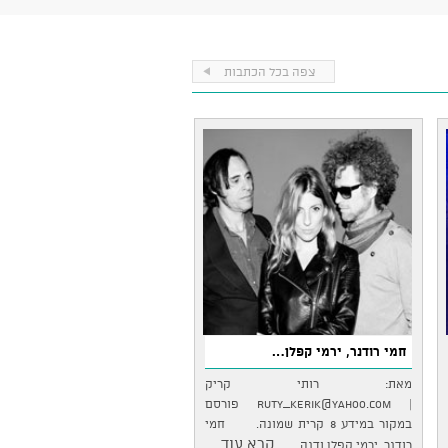
צפה בכל הכתבות
חמי רודנר, ירמי קפלן…
מאת: רותי קריק
|
ruty_kerik@yahoo.com
פורסם
במקור במידע 8 קרית שמונה. חמי
...קרא עוד
רודנר, ירמי קפלן ודנה…