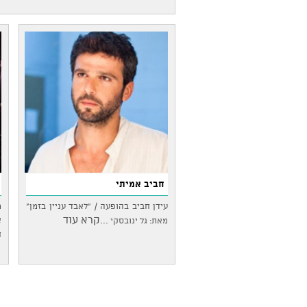
חביב אמיתי
עידן חביב בהופעה / "לאבד עניין בזמן"
מ
...קרא עוד
א
מאת: גל ינובסקי
ח