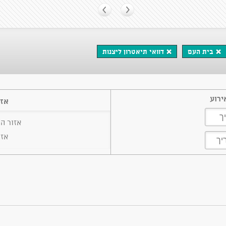
בית העם
דוואי תיאטרון ליצנות
ירוע
אזו
אזור ה
אזו