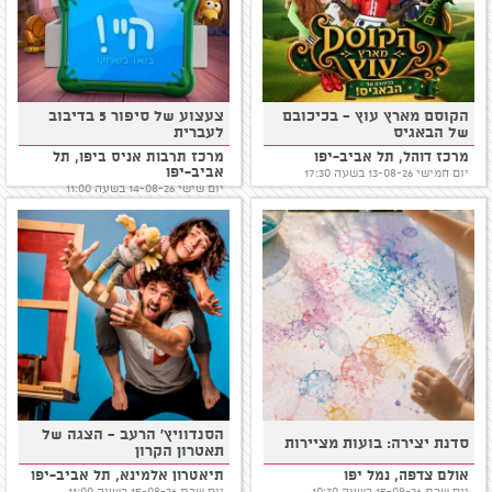
הקוסם מארץ עוץ - בכיכובם
צעצוע של סיפור 5 בדיבוב
של הבאגיס
לעברית
מרכז דוהל, תל אביב-יפו
מרכז תרבות אניס ביפו, תל
אביב-יפו
יום חמישי 13-08-26 בשעה 17:30
יום שישי 14-08-26 בשעה 11:00
הסנדוויץ' הרעב - הצגה של
סדנת יצירה: בועות מציירות
תאטרון הקרון
אולם צדפה, נמל יפו
תיאטרון אלמינא, תל אביב-יפו
יום שבת 15-08-26 בשעה 10:30
יום שבת 15-08-26 בשעה 11:00